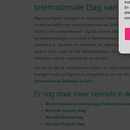
Ins
Internationale Dag van d
En 
kli
coo
Afgevaardigden brengen de Verenigde Naties tot leve
onderhandelen over overeenkomsten en coördineren
strijden om compromissen. Op die manier belichamen
vertegenwoordigen hun land in bijeenkomsten bij de 
aanwezig is, spreken en stemmen de afgevaardigd
andere fora, zoals de VN-Veiligheidsraad. De afg
belangen van de regering die ze dienen.
Om de rol die de vertegenwoordigers en afgevaardi
brengen heeft de Algemene Vergadering van de VN 25
(
International Delegate’s Day
).
Er nog staat meer vermeld in 
Wereldbewustwordingsdag Oudervervree
Red Hat Society Dag
Wereld Malaria Dag
Wereld Pinguïn Dag