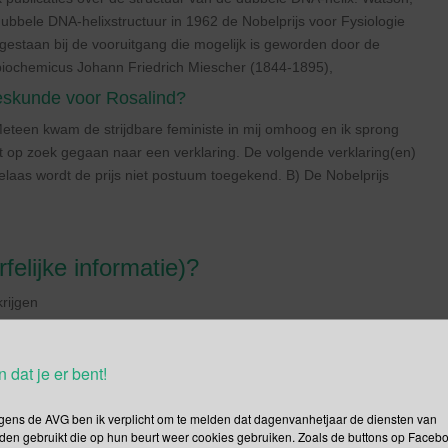
ubbele DNA-helixstructuur in 1962 de Nobelprijs voor Fysiologie
estaan bij de vooruitgang die mogelijk is geworden door de
biochemicus Johann Friedrich Miescher (1844-1895),
eskunde voor Rosalind?
Meteen kwam de strijdbare feministe in mij omhoog en ik sprong
rst op zoek gegaan naar een verklaring. De volgende verklaring(en)
elaas wordt de prijs niet postuum toegekend. B) De Nobelprijs
elijke informatie)?
krijgen
ren
n dat je er bent!
t ziet maar DNA bepaalt niet alles, ook omgevingsfactoren bepalen
gens de AVG ben ik verplicht om te melden dat dagenvanhetjaar de diensten van
den gebruikt die op hun beurt weer cookies gebruiken. Zoals de buttons op Faceb