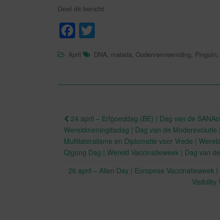
Deel dit bericht
F
T
a
wi
,
,
,
April
DNA
malaria
Oudervervreemding
Pinguïn
c
tt
e
er
b
o
Berichtnavigatie
24 april – Erfgoeddag (BE) | Dag van de SANAco
o
Wereldmeningitisdag | Dag van de Moderevolutie |
k
Multilateralisme en Diplomatie voor Vrede | Werel
Qigong Dag | Wereld Vaccinatieweek | Dag van de
26 april – Alien Day | Europese Vaccinatieweek 
Visibili