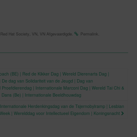
,
,
,
.
.
Red Hat Society
VN
VN Afgevaardigde
Permalink
ach (BE) | Red de Kikker Dag | Wereld Dierenarts Dag |
 De dag van Solidariteit van de Jeugd | Dag van
d Proefdierendag | Internationale Marconi Dag | Wereld Tai Chi &
 Dans (Be) | Internationale Beeldhouwdag
| Internationale Herdenkingsdag van de Tsjernobylramp | Lesbian
ty Week | Werelddag voor Intellectueel Eigendom | Koningsnacht