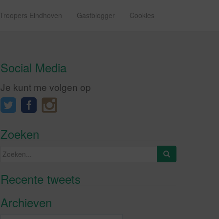
 Troopers Eindhoven
Gastblogger
Cookies
Social Media
Je kunt me volgen op
Zoeken
Zoeken
naar:
Recente tweets
Klik om marketing cookies te
accepteren en deze inhoud in te
Archieven
schakelen