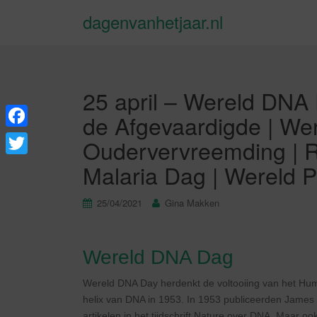
dagenvanhetjaar.nl
25 april – Wereld DNA 
de Afgevaardigde | W
F
Oudervervreemding | R
a
T
Malaria Dag | Wereld 
c
w
e
25/04/2021
Gina Makken
i
b
t
o
t
Wereld DNA Dag
o
e
Wereld DNA Day herdenkt de voltooiing van het Hu
k
r
helix van DNA in 1953. In 1953 publiceerden James 
artikelen in het tijdschrift Nature over DNA. Maar o