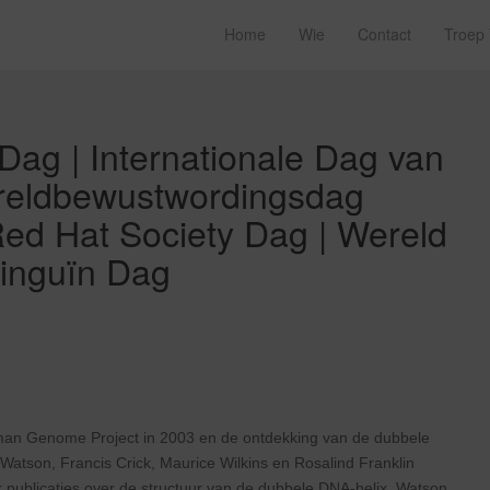
Home
Wie
Contact
Troep
Dag | Internationale Dag van
ereldbewustwordingsdag
ed Hat Society Dag | Wereld
Pinguïn Dag
man Genome Project in 2003 en de ontdekking van de dubbele
Watson, Francis Crick, Maurice Wilkins en Rosalind Franklin
ok publicaties over de structuur van de dubbele DNA-helix. Watson,