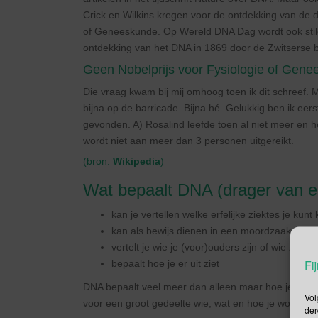
Crick en Wilkins kregen voor de ontdekking van de d
of Geneeskunde. Op Wereld DNA Dag wordt ook stilg
ontdekking van het DNA in 1869 door de Zwitserse 
Geen Nobelprijs voor Fysiologie of Gene
Die vraag kwam bij mij omhoog toen ik dit schreef. 
bijna op de barricade. Bijna hé. Gelukkig ben ik ee
gevonden. A) Rosalind leefde toen al niet meer en h
wordt niet aan meer dan 3 personen uitgereikt.
(bron:
Wikipedia
)
Wat bepaalt DNA (drager van erf
kan je vertellen welke erfelijke ziektes je kunt 
kan als bewijs dienen in een moordzaak
vertelt je wie je (voor)ouders zijn of wie ze wa
Fij
bepaalt hoe je er uit ziet
DNA bepaalt veel meer dan alleen maar hoe je er ui
Vol
voor een groot gedeelte wie, wat en hoe je wordt
der