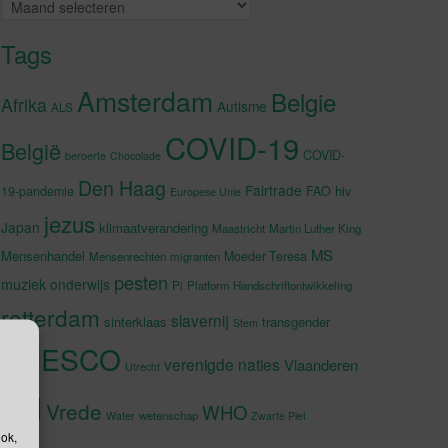
Archieven
Tags
Amsterdam
Belgie
Afrika
Autisme
ALS
COVID-19
België
COVID-
beroerte
Chocolade
Den Haag
Fairtrade
hiv
19-pandemie
FAO
Europese Unie
jezus
Japan
klimaatverandering
Maastricht
Martin Luther King
MS
Mensenhandel
Moeder Teresa
Mensenrechten
migranten
pesten
muziek
onderwijs
Pi
Platform Handschriftontwikkeling
rotterdam
slavernij
sinterklaas
transgender
Stem
UNESCO
verenigde naties
Vlaanderen
Utrecht
VN
Vrede
WHO
wetenschap
Water
Zwarte Piet
ook,