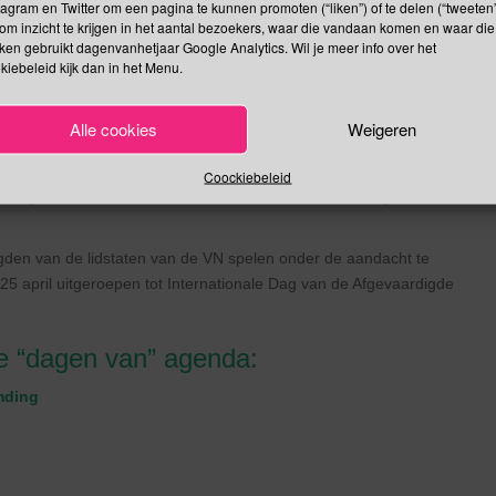
tagram en Twitter om een pagina te kunnen promoten (“liken”) of te delen (“tweeten”
e Afgevaardigde
om inzicht te krijgen in het aantal bezoekers, waar die vandaan komen en waar die
kken gebruikt dagenvanhetjaar Google Analytics. Wil je meer info over het
kiebeleid kijk dan in het Menu.
n. Zonder hen zou deze organisatie niet zijn wat ze is. Ze
 met hun thuisland. Sommigen vormen allianties, anderen
 ze de veelzijdigheid, waar de VN voor staat. De afgevaardigden
Alle cookies
Weigeren
Verenigde Naties. Tenzij een politicus met een hogere rang
en namens hun land op de Algemene Vergadering van de VN en
Coockiebeleid
evaardigden worden benoemd door hun land. Daarom volgen ze de
gden van de lidstaten van de VN spelen onder de aandacht te
 april uitgeroepen tot Internationale Dag van de Afgevaardigde
de “dagen van” agenda:
mding