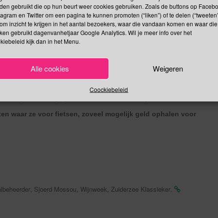
den gebruikt die op hun beurt weer cookies gebruiken. Zoals de buttons op Faceb
6
voor de eerste keer rondleidingen verzorgen in Gebarentaal. Dit
tagram en Twitter om een pagina te kunnen promoten (“liken”) of te delen (“tweeten”
om inzicht te krijgen in het aantal bezoekers, waar die vandaan komen en waar die
n’. Samen met nog acht andere musea in Amsterdam is het
kken gebruikt dagenvanhetjaar Google Analytics. Wil je meer info over het
r activiteiten in België, klik
hier
.
kiebeleid kijk dan in het Menu.
t Konijn
Alle cookies
Weigeren
ier bedenk dat het groepsdieren zijn en het beste is om ze met z’n
g konijn dan zorg je voor een maatje en een groot hok. Juist daar
Coockiebeleid
cherming en verzorging van tamme en wilde konijnen.
en waar ze voor fietsen, zoveel mogelijk
geld ophalen voor
,
,
,
.
albeheerder
Sjoerd Mossou
Wijnweek
Zuiderzee Klassieker