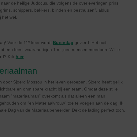
n naar de heilige Judocus, die volgens de overleveringen prins,
lgrims, schippers, bakkers, blinden en pesthuizen”, aldus
j het wel.
e
ag! Voor de 11
keer wordt
Burendag
gevierd. Het ooit
tot een feest waaraan bijna 1 miljoen mensen meedoen. Wil je
erd? Klik
hier
.
eriaalman
 door Sjoerd Mossou in het leven geroepen. Sjoerd heeft gelijk
ichtbare en onmisbare kracht bij een team. Omdat deze stille
 naam “materiaalman” overkomt als dat alleen een man
oi gehouden om “en Materiaalvrouw” toe te voegen aan de dag. Ik
nale Dag van de Materiaalbeheerder. Dekt de lading perfect toch,