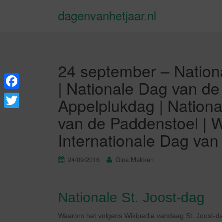
dagenvanhetjaar.nl
24 september – Nationa
| Nationale Dag van de
F
Appelplukdag | Nation
a
T
van de Paddenstoel | 
c
w
Internationale Dag van
e
i
b
24/09/2016
Gina Makken
t
o
t
o
e
Nationale St. Joost-dag
k
r
Waarom het volgens Wikipedia vandaag St. Joost-dag 