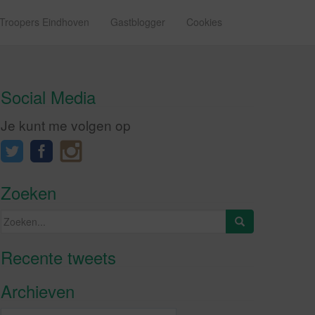
 Troopers Eindhoven
Gastblogger
Cookies
Social Media
Je kunt me volgen op
ag
Zoeken
Zoeken
naar:
Recente tweets
Klik om marketing cookies te
accepteren en deze inhoud in te
Archieven
schakelen