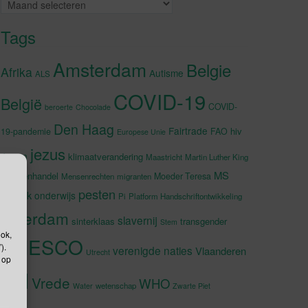
Archieven
Tags
Amsterdam
Belgie
Afrika
Autisme
ALS
COVID-19
België
COVID-
beroerte
Chocolade
Den Haag
Fairtrade
hiv
19-pandemie
FAO
Europese Unie
jezus
Japan
klimaatverandering
Maastricht
Martin Luther King
MS
Mensenhandel
Moeder Teresa
Mensenrechten
migranten
pesten
muziek
onderwijs
Pi
Platform Handschriftontwikkeling
rotterdam
slavernij
sinterklaas
transgender
Stem
ook,
UNESCO
).
verenigde naties
Vlaanderen
Utrecht
 op
VN
Vrede
WHO
wetenschap
Water
Zwarte Piet