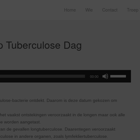
Home
Wie
Contact
Troep
p Tuberculose Dag
Gebruik
00:00
Omhoog/Omla
pijltoetsen
om
ulose-bacterie ontdekt. Daarom is deze datum gekozen om
het
volume
ie het vaakst ontstekingen veroorzaakt in de longen maar ook alle
te
ie worden aangetast.
verhogen
van de gevallen longtuberculose. Daarentegen veroorzaakt
of
rculose in andere organen, zoals lymfekliertuberculose.
te