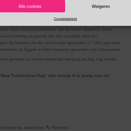
Alle cookies
Weigeren
erculose?
Coockiebeleid
c pas een paar duizend jaar oud was maar in 2004 is een schedel
 oude Homo Erectus (voorloper van de Homo Sapiens). Deze
esontsteking als gevolg van een specifiek soort tbc.
ogen de bacterie die tbc veroorzaakt gevonden in 7.000 jaar oude
e mummies uit Egypte en Peru bewijzen gevonden van tuberculose.
s heeft gemaakt en helaas maakt tbc vandaag de dag nog steeds
Stop Tuberculose Dag” dan verwijs ik je graag naar de
,
.
.
culosefonds
tuberculose
Permalink