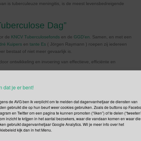
an is tuberculeuze meningitis, is de meest levensbedreigende
verlagen.
uberculose Dag”
or de
KNCV Tuberculosefonds
en de
GGD’en
. Samen, en met een
ré Kuipers
en
tante Es
( Jörgen Raymann ) roepen zij iedereen
 bestaat of niet meer gevaarlijk is.
door ontwikkeling en invoering van effectieve, efficiënte en
n dat je er bent!
kregen?
gens de AVG ben ik verplicht om te melden dat dagenvanhetjaar de diensten van
?
den gebruikt die op hun beurt weer cookies gebruiken. Zoals de buttons op Faceb
tagram en Twitter om een pagina te kunnen promoten (“liken”) of te delen (“tweeten”
berculose?
om inzicht te krijgen in het aantal bezoekers, waar die vandaan komen en waar die
kken gebruikt dagenvanhetjaar Google Analytics. Wil je meer info over het
am bij koeien?
kiebeleid kijk dan in het Menu.
?