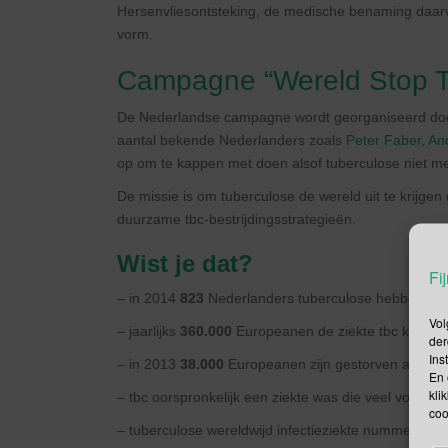
Hersenvliesontsteking, de medische benaming daarv
vorm.
Campagne “Wereld Stop T
De Nederlandse campagne wordt georganiseerd do
aantal bekende Nederlanders zoals
Peter Faber
,
And
op om te kappen met doen alsof tuberculose niet meer
De missie is om tuberculose de wereld uit te krijgen 
duurzame tbc-bestrijdingsstrategieën.
Wist je dat?
Fij
– in 2014
823
Nederlanders tuberculose hebben ge
Vol
– jaarlijks
360.000
Europeanen de ziekte tbc krijgen
der
Ins
– in 2013
38.000
Europeanen zijn gestorven aan tu
En 
kli
– tbc oorspronkelijk een ziekte was die veel voorkw
coo
– tuberculose wereldwijd infectieziekte nummer 2 is