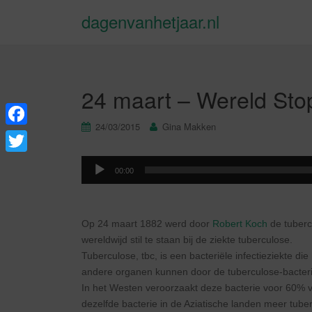
dagenvanhetjaar.nl
24 maart – Wereld Sto
24/03/2015
Gina Makken
F
a
T
Audiospeler
00:00
c
w
e
i
b
Op 24 maart 1882 werd door
Robert Koch
de tuberc
t
wereldwijd stil te staan bij de ziekte tuberculose.
o
t
Tuberculose, tbc, is een bacteriële infectieziekte d
o
e
andere organen kunnen door de tuberculose-bacter
k
In het Westen veroorzaakt deze bacterie voor 60% 
r
dezelfde bacterie in de Aziatische landen meer tube