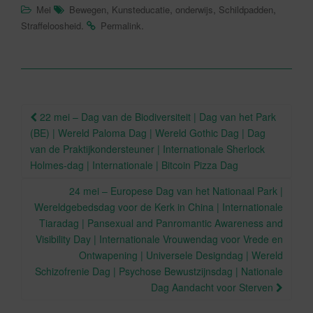
,
,
,
,
Mei
Bewegen
Kunsteducatie
onderwijs
Schildpadden
c
tt
.
.
Straffeloosheid
Permalink
e
er
b
o
o
Berichtnavigatie
22 mei – Dag van de Biodiversiteit | Dag van het Park
k
(BE) | Wereld Paloma Dag | Wereld Gothic Dag | Dag
van de Praktijkondersteuner | Internationale Sherlock
Holmes-dag | Internationale | Bitcoin Pizza Dag
24 mei – Europese Dag van het Nationaal Park |
Wereldgebedsdag voor de Kerk in China | Internationale
Tiaradag | Pansexual and Panromantic Awareness and
Visibility Day | Internationale Vrouwendag voor Vrede en
Ontwapening | Universele Designdag | Wereld
Schizofrenie Dag | Psychose Bewustzijnsdag | Nationale
Dag Aandacht voor Sterven