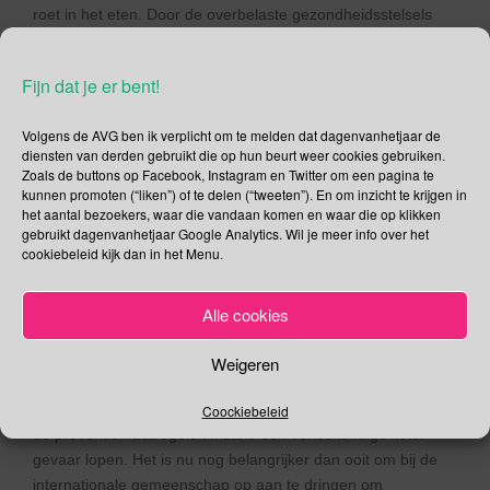
roet in het eten. Door de overbelaste gezondheidsstelsels
lopen meer vrouwen en meisjes risico op verloskundige
fistels doordat men zich niet aan de preventiemaatregelen
Fijn dat je er bent!
kan houden. Bovendien zijn fistelreparaties op grote schaal
opgeschort omdat ze als niet-levensbedreigend worden
Volgens de AVG ben ik verplicht om te melden dat dagenvanhetjaar de
beschouwd. En ziekenhuizen richten zich nu alleen op de
diensten van derden gebruikt die op hun beurt weer cookies gebruiken.
zorg voor COVID-19 patiënten.
Zoals de buttons op Facebook, Instagram en Twitter om een pagina te
kunnen promoten (“liken”) of te delen (“tweeten”). En om inzicht te krijgen in
Preventiemaatregelen lopen gevaar
het aantal bezoekers, waar die vandaan komen en waar die op klikken
gebruikt dagenvanhetjaar Google Analytics. Wil je meer info over het
De verwachting is dat in 2030 13 miljoen meer
cookiebeleid kijk dan in het Menu.
kindhuwelijken kunnen plaatsvinden dan normaal. Het is
waarschijnlijker dat gezinnen hun dochters eerder
uithuwelijken om, even oneerbiedig gezegd, er van af te zijn.
Alle cookies
Om al deze redenen kan er een toename van het aantal
gevallen optreden en zullen in het post-COVID-19 tijdperk
Weigeren
nieuwe strategieën nodig zijn om de verwachte achterstand
aan te pakken. Er wordt een doemscenario geschetst waarin
Coockiebeleid
de preventiemaatregelen inzake een verloskundige fistel
gevaar lopen. Het is nu nog belangrijker dan ooit om bij de
internationale gemeenschap op aan te dringen om