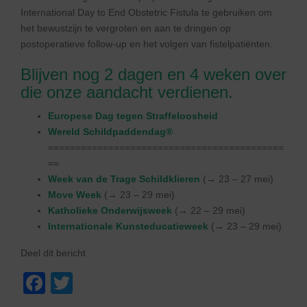
International Day to End Obstetric Fistula te gebruiken om
het bewustzijn te vergroten en aan te dringen op
postoperatieve follow-up en het volgen van fistelpatiënten.
Blijven nog 2 dagen en 4 weken over
die onze aandacht verdienen.
Europese Dag tegen Straffeloosheid
Wereld Schildpaddendag®
===========================================
==
Week van de Trage Schildklieren
(→ 23 – 27 mei)
Move Week
(→ 23 – 29 mei)
Katholieke Onderwijsweek
(→ 22 – 29 mei)
Internationale Kunsteducatieweek
(→ 23 – 29 mei)
Deel dit bericht
F
T
a
wi