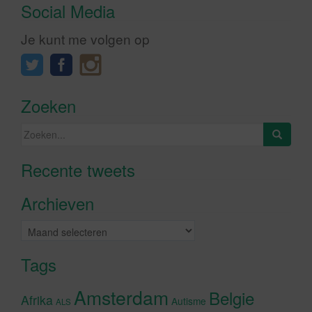
Social Media
Je kunt me volgen op
Zoeken
Zoeken
naar:
Recente tweets
Klik om marketing cookies te
accepteren en deze inhoud in te
Archieven
schakelen
Archieven
Tags
Amsterdam
Belgie
Afrika
Autisme
ALS