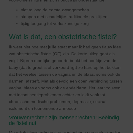
voorkomen mits men zich houdt aan onderstaande:
niet te jong de eerste zwangerschap
stoppen met schadelijke traditionele praktijken
tijdig toegang tot verloskundige zorg
Wat is dat, een obstetrische fistel?
Ik weet niet hoe met jullie staat maar ik had geen flauw idee
wat obstetrische fistels (OF) zijn. De korte uitleg gaat als
volgt. Bij een moeilijke geboorte beukt het hoofdje van de
baby (dat te groot is of verkeerd ligt) zo hard op het bekken
dat het weefsel tussen de vagina en de blaas, soms ook de
darmen, afsterft. Met als gevolg een open verbinding tussen
vagina, blaas en soms ook de endeldarm. Het laat vrouwen
met incontinentieproblemen achter en leidt vaak tot
chronische medische problemen, depressie, sociaal
isolement en toenemende armoede
Vrouwenrechten zijn mensenrechten! Beëindig
de fistel nu!
Maar liefst twee miljoen vrouwen hebben een verloskundige