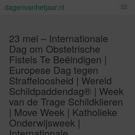
dagenvanhetjaar.nl
S
c
h
a
23 mei – Internationale
k
e
Dag om Obstetrische
l
Fistels Te Beëindigen |
n
a
Europese Dag tegen
v
Straffeloosheid | Wereld
i
g
Schildpaddendag® | Week
a
van de Trage Schildklieren
t
i
| Move Week | Katholieke
e
Onderwijsweek |
Internationale