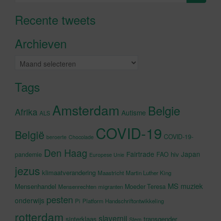
naar:
Recente tweets
Klik om marketing cookies te
accepteren en deze inhoud in te
Archieven
schakelen
Archieven
Tags
Amsterdam
Belgie
Afrika
Autisme
ALS
COVID-19
België
COVID-19-
beroerte
Chocolade
Den Haag
Fairtrade
Japan
hiv
pandemie
FAO
Europese Unie
jezus
klimaatverandering
Maastricht
Martin Luther King
MS
muziek
Mensenhandel
Moeder Teresa
Mensenrechten
migranten
pesten
onderwijs
Pi
Platform Handschriftontwikkeling
rotterdam
slavernij
sinterklaas
transgender
Stem