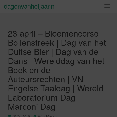
dagenvanhetjaar.nl
S
c
h
a
23 april – Bloemencorso
k
e
Bollenstreek | Dag van het
l
Duitse Bier | Dag van de
n
a
Dans | Werelddag van het
v
Boek en de
i
g
Auteursrechten | VN
a
Engelse Taaldag | Wereld
t
i
Laboratorium Dag |
e
Marconi Dag
23/04/2016
Gina Makken