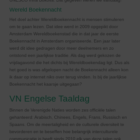
UNESCO Irina Bokova. Dat gegeven vieren we vandaag!
Wereld Boekennacht
Het doel achter Wereldboekennacht is mensen stimuleren
om te gaan lezen. Dat idee werd in 2009 opgepikt door
Amsterdam Wereldboekenstad die in dat jaar de eerste
Boekennacht in Amsterdam organiseerde. Een jaar later
werd dit idee gedragen door meer deelnemers en zo
ontstond een jaarlijkse traditie. Als dag werd gekozen de
vrijdagavond die het dichts bij Wereldboekendag ligt. Dus als
het goed is was afgelopen nacht de Boekennacht alleen kon
ik daar op internet niks over terug vinden. Is bij de jaarlijkse
Boekennacht het kaarsje uitgegaan?
VN Engelse Taaldag
Binnen de Verenigde Naties worden zes officiële talen
gehanteerd: Arabisch, Chinees, Engels, Frans, Russisch en
Spaans. Om de meertaligheid en de culturele diversiteit te
bevorderen en te beseffen hoe belangrijk interculturele
communicatie is heeft sinds 2010 elk van deze talen ook