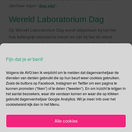
zijn/haar eigen “
dag van
”.
Wereld Laboratorium Dag
Op Wereld Laboratorium Dag wordt stilgestaan bij het feit
hoe belangrijk laboratoria waren en zijn bij het tot stand
komen van uitvindingen en (medische)ontdekkingen. Het is
natuurlijk ook de plek waar “gekke” wetenschappers floreren,
grootste voorbeeld hiervan is wellicht het creëren van
Fijn dat je er bent!
Frankenstein!
Volgens de AVG ben ik verplicht om te melden dat dagenvanhetjaar de
Internationale Marconi Dag
diensten van derden gebruikt die op hun beurt weer cookies gebruiken.
Zoals de buttons op Facebook, Instagram en Twitter om een pagina te
kunnen promoten (“liken”) of te delen (“tweeten”). En om inzicht te krijgen in
Elk jaar wordt op de geboortedag van Marconi de grote rol
het aantal bezoekers, waar die vandaan komen en waar die op klikken
die hij bij de uitvinding van de radio heeft gehad herdacht.
gebruikt dagenvanhetjaar Google Analytics. Wil je meer info over het
Op de dichtstbijzijnde zaterdag van zijn geboortedag maken
cookiebeleid kijk dan in het Menu.
radioamateurs 24 uur lang met oude communicatie
technieken wereldwijd verbindingen met historische Marconi
Alle cookies
gerelateerde plaatsen.