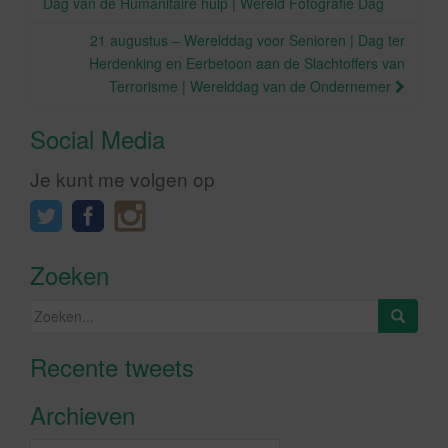
Dag van de Humanitaire hulp | Wereld Fotografie Dag
21 augustus – Werelddag voor Senioren | Dag ter
Herdenking en Eerbetoon aan de Slachtoffers van
Terrorisme | Werelddag van de Ondernemer
Social Media
Je kunt me volgen op
Zoeken
Zoeken
naar:
Recente tweets
Klik om marketing cookies te
accepteren en deze inhoud in te
Archieven
schakelen