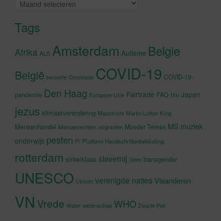
Archieven
Tags
Amsterdam
Belgie
Afrika
Autisme
ALS
COVID-19
België
COVID-19-
beroerte
Chocolade
Den Haag
Fairtrade
Japan
hiv
pandemie
FAO
Europese Unie
jezus
klimaatverandering
Maastricht
Martin Luther King
MS
muziek
Mensenhandel
Moeder Teresa
Mensenrechten
migranten
pesten
onderwijs
Pi
Platform Handschriftontwikkeling
rotterdam
slavernij
sinterklaas
transgender
Stem
UNESCO
verenigde naties
Vlaanderen
Utrecht
VN
Vrede
WHO
wetenschap
Water
Zwarte Piet