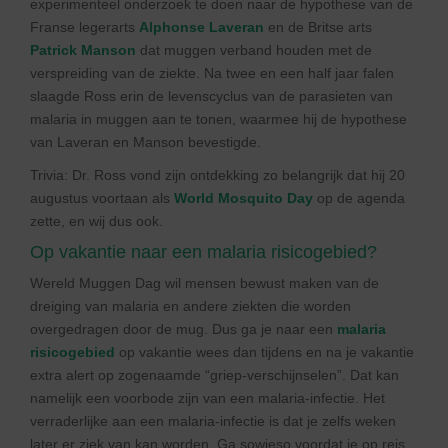
experimenteel onderzoek te doen naar de hypothese van de
Franse legerarts
Alphonse Laveran
en de Britse arts
Patrick Manson
dat muggen verband houden met de
verspreiding van de ziekte. Na twee en een half jaar falen
slaagde Ross erin de levenscyclus van de parasieten van
malaria in muggen aan te tonen, waarmee hij de hypothese
van Laveran en Manson bevestigde.
Trivia: Dr. Ross vond zijn ontdekking zo belangrijk dat hij 20
augustus voortaan als
World Mosquito Day
op de agenda
zette, en wij dus ook.
Op vakantie naar een malaria risicogebied?
Wereld Muggen Dag wil mensen bewust maken van de
dreiging van malaria en andere ziekten die worden
overgedragen door de mug. Dus ga je naar een
malaria
risicogebied
op vakantie wees dan tijdens en na je vakantie
extra alert op zogenaamde “griep-verschijnselen”. Dat kan
namelijk een voorbode zijn van een malaria-infectie. Het
verraderlijke aan een malaria-infectie is dat je zelfs weken
later er ziek van kan worden. Ga sowieso voordat je op reis