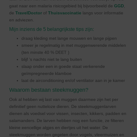
gaat naar een malaria risicogebied bij bijvoorbeeld de
GGD
,
de
TravelDoctor
of
Thuisvaccinatie
langs voor informatie
en adviezen.
Mijn inziens de 5 belangrijkste tips zijn:
draag kleding met lange mouwen en lange pijpen
smeer je regelmatig in met muggenwerende middelen
(ten minste 40 % DEET )
blijf ’s nachts niet te lang buiten
slaap onder een in goede staat verkerende
geïmpregneerde klamboe
laat de airconditioning en/of ventilator aan in je kamer
Waarom bestaan steekmuggen?
Ook al hebben wij last van muggen daarmee zijn het per
definitief geen nutteloze dieren. De steekmuggenlarven
dienen als voedsel voor vissen, insecten, kikkers, padden en
salamanders. De larven hebben nog een functie, ze filteren
kleine eencellige algjes en diertjes uit het water. De
steekmuggen worden gegeten door vogels, vleermuizen en