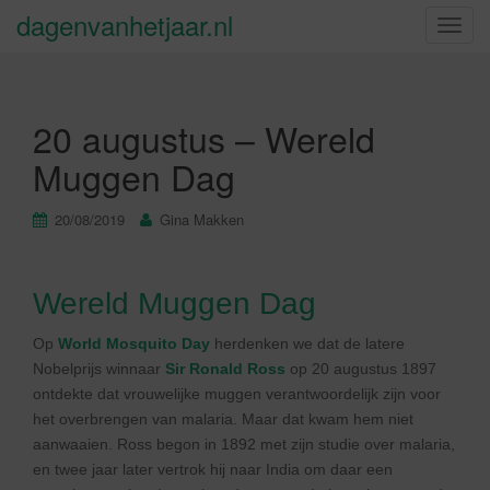
dagenvanhetjaar.nl
S
c
h
a
20 augustus – Wereld
k
e
Muggen Dag
l
n
20/08/2019
Gina Makken
a
v
i
Wereld Muggen Dag
g
a
Op
World Mosquito Day
herdenken we dat de latere
t
Nobelprijs winnaar
Sir Ronald Ross
op 20 augustus 1897
i
ontdekte dat vrouwelijke muggen verantwoordelijk zijn voor
e
het overbrengen van malaria. Maar dat kwam hem niet
aanwaaien. Ross begon in 1892 met zijn studie over malaria,
en twee jaar later vertrok hij naar India om daar een