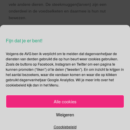
vele andere dieren. De steekmuggen(larven) zijn een
onderdeel in de voedselketen en daarmee is hun nut
bewezen.
Spreekwoorden en gezegden
Fijn dat je er bent!
Er bestaan prachtige spreekwoorden met “de mug” in de
hoofdrol. De leukste verhaspeling van één van deze
Volgens de AVG ben ik verplicht om te melden dat dagenvanhetjaar de
spreekwoorden vind ik: muggen op laag water zoeken.
diensten van derden gebruikt die op hun beurt weer cookies gebruiken.
Zoals de buttons op Facebook, Instagram en Twitter om een pagina te
hij vliegt als een mug om de kaars → niet meer weg
kunnen promoten (“liken”) of te delen (“tweeten”). En om inzicht te krijgen in
kunnen
het aantal bezoekers, waar die vandaan komen en waar die op klikken
een adelaar voedt zich niet met muggen → belangrijke
gebruikt dagenvanhetjaar Google Analytics. Wil je meer info over het
cookiebeleid kijk dan in het Menu.
mensen houden zich met belangrijke zaken bezig
de mug vliegt zolang om de kaars totdat hij zijn
vleugels zengt → wie onvoorzichtig is, ondervindt
Alle cookies
daarvan eens de gevolgen
hij is zo sterk als een mug → anders gezegd, hij is een
Weigeren
slappeling
met een kanon op een mug schieten → overdreven
Coockiebeleid