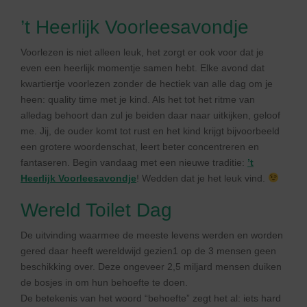
’t Heerlijk Voorleesavondje
Voorlezen is niet alleen leuk, het zorgt er ook voor dat je
even een heerlijk momentje samen hebt. Elke avond dat
kwartiertje voorlezen zonder de hectiek van alle dag om je
heen: quality time met je kind. Als het tot het ritme van
alledag behoort dan zul je beiden daar naar uitkijken, geloof
me. Jij, de ouder komt tot rust en het kind krijgt bijvoorbeeld
een grotere woordenschat, leert beter concentreren en
fantaseren. Begin vandaag met een nieuwe traditie:
’t
Heerlijk Voorleesavondje
! Wedden dat je het leuk vind.
Wereld Toilet Dag
De uitvinding waarmee de meeste levens werden en worden
gered daar heeft wereldwijd gezien1 op de 3 mensen geen
beschikking over. Deze ongeveer 2,5 miljard mensen duiken
de bosjes in om hun behoefte te doen.
De betekenis van het woord “behoefte” zegt het al: iets hard