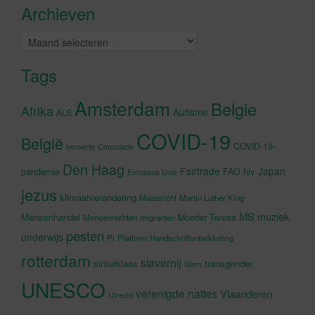
Archieven
schakelen
Archieven
Tags
Amsterdam
Belgie
Afrika
Autisme
ALS
COVID-19
België
COVID-19-
beroerte
Chocolade
Den Haag
Fairtrade
Japan
hiv
pandemie
FAO
Europese Unie
jezus
klimaatverandering
Maastricht
Martin Luther King
MS
muziek
Mensenhandel
Moeder Teresa
Mensenrechten
migranten
pesten
onderwijs
Pi
Platform Handschriftontwikkeling
rotterdam
slavernij
sinterklaas
transgender
Stem
UNESCO
verenigde naties
Vlaanderen
Utrecht