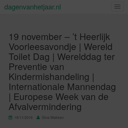
dagenvanhetjaar.nl
S
c
h
a
19 november – ’t Heerlijk
k
e
Voorleesavondje | Wereld
l
Toilet Dag | Werelddag ter
n
a
Preventie van
v
Kindermishandeling |
i
g
Internationale Mannendag
a
| Europese Week van de
t
i
Afvalvermindering
e
19/11/2016
Gina Makken