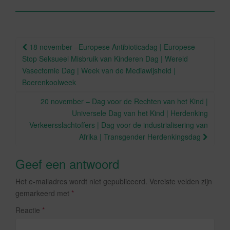
b
o
o
Berichtnavigatie
18 november –Europese Antibioticadag | Europese
k
Stop Seksueel Misbruik van Kinderen Dag | Wereld
Vasectomie Dag | Week van de Mediawijsheid |
Boerenkoolweek
20 november – Dag voor de Rechten van het Kind |
Universele Dag van het Kind | Herdenking
Verkeersslachtoffers | Dag voor de industrialisering van
Afrika | Transgender Herdenkingsdag
Geef een antwoord
Het e-mailadres wordt niet gepubliceerd.
Vereiste velden zijn
gemarkeerd met
*
Reactie
*