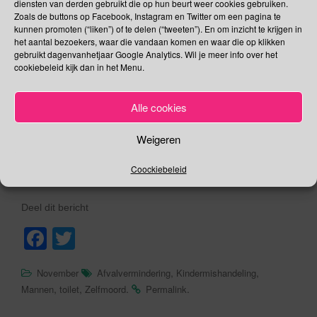
diensten van derden gebruikt die op hun beurt weer cookies gebruiken.
(materiaal recyclen).
Zoals de buttons op Facebook, Instagram en Twitter om een pagina te
Met die 3 zijn de meeste van ons wel bekend en proberen er
kunnen promoten (“liken”) of te delen (“tweeten”). En om inzicht te krijgen in
het aantal bezoekers, waar die vandaan komen en waar die op klikken
al dan niet rekening mee te houden maar dan zijn we er nog
gebruikt dagenvanhetjaar Google Analytics. Wil je meer info over het
niet, er komen nog 3 R’s bij:
Refuse
(gratis producten
cookiebeleid kijk dan in het Menu.
weigeren),
Repair
(herstellen van kapotte producten) en
Re-
Think
: van een product of materiaal iets anders maken.
Alle cookies
Meer weten?
Weigeren
Ga naar
recyclemanager.nl
of download de
Recyclemanager app voor je
iPhone
of
Coockiebeleid
Android
smartphone.
Deel dit bericht
F
T
a
wi
,
,
November
Afvalvermindering
Kindermishandeling
c
tt
,
,
.
.
Mannen
toilet
Zelfmoord
Permalink
e
er