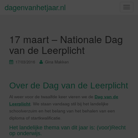
dagenvanhetjaar.nl
S
c
h
a
17 maart – Nationale Dag
k
e
van de Leerplicht
l
n
17/03/2016
Gina Makken
a
v
i
Over de Dag van de Leerplicht
g
a
Al weer voor de twaalfde keer vieren we de
Dag van de
t
Leerplicht
. We staan vandaag stil bij het landelijke
i
schoolverzuim en het belang van het behalen van een
e
diploma of startkwalificatie.
Het landelijke thema van dit jaar is: (voor)Recht
op onderwijs.