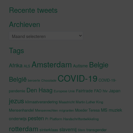
Recente tweets
Klik om marketing cookies te
accepteren en deze inhoud in te
Archieven
schakelen
Archieven
Tags
Amsterdam
Belgie
Afrika
Autisme
ALS
COVID-19
België
COVID-19-
beroerte
Chocolade
Den Haag
Fairtrade
Japan
hiv
pandemie
FAO
Europese Unie
jezus
klimaatverandering
Maastricht
Martin Luther King
MS
muziek
Mensenhandel
Moeder Teresa
Mensenrechten
migranten
pesten
onderwijs
Pi
Platform Handschriftontwikkeling
rotterdam
slavernij
sinterklaas
transgender
Stem