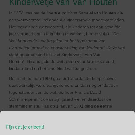
Kinderwetje van Van Houten
In 1874 was het de liberale politicus Samuel van Houten die
een wetsvoorstel indiende die kinderarbeid moest verbieden.
Het ingediende wetsvoorstel, die kinderen tot aan twaalfde
jaar verbood om in fabrieken te werken, heette voluit:
“De
Wet houdende maatregelen tot het tegengaan van
overmatige arbeid en verwaarlozing van kinderen”.
Deze wet
staat beter bekend als “het Kinderwetje van Van
Houten”. Helaas gold de wet alleen voor fabrieksarbeid,
kinderarbeid op het land bleef wel toegestaan.
Het heeft tot aan 1900 geduurd voordat de leerplichtwet
daadwerkelijk werd aangenomen. En dan nog omdat een
tegenstander van de wet, de heer Francis David
Schimmelpenninck van zijn paard viel en daardoor de
stemming miste. Pas op 1 januari 1901 ging de eerste
leerplichtwet in Nederland daadwerkelijk van kracht.
Wees bewust dat het een recht maar ook een voorrecht
Fijn dat je er bent!
is dat je toegang hebt tot goed onderwijs!