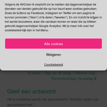
Volgens de AVG ben ik verplicht om te melden dat dagenvanhetjaar de
Deel dit bericht
diensten van derden gebruikt die op hun beurt weer cookies gebruiken.
Zoals de buttons op Facebook, Instagram en Twitter om een pagina te
F
T
kunnen promoten (“liken”) of te delen (“tweeten”). En om inzicht te krijgen in
a
wi
het aantal bezoekers, waar die vandaan komen en waar die op klikken
gebruikt dagenvanhetjaar Google Analytics. Wil je meer info over het
,
,
,
Maart
kwalificatieplicht
leerplicht
Leerplichtwet
c
tt
cookiebeleid kijk dan in het Menu.
.
.
Schimmelpenninck
Permalink
e
er
Alle cookies
b
o
Weigeren
o
Berichtnavigatie
16 maart – Boomfeestdag | Dag van de Ingenieur
Coockiebeleid
k
18 maart – Dag van de Slaap | Diabetes Dag |
Pannenkoekdag | Arubadag
Geef een antwoord
Het e-mailadres wordt niet gepubliceerd.
Vereiste velden zijn
gemarkeerd met
*