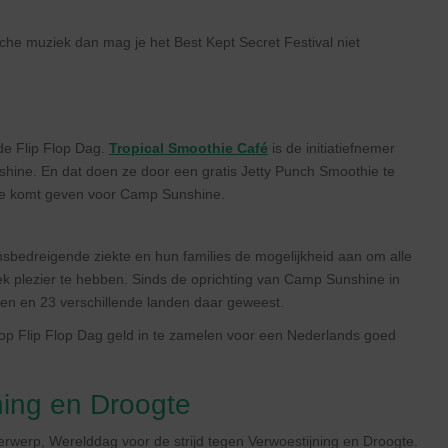
ische muziek dan mag je het Best Kept Secret Festival niet
 de Flip Flop Dag.
Tropical Smoothie Café
is de initiatiefnemer
hine. En dat doen ze door een gratis Jetty Punch Smoothie te
atie komt geven voor Camp Sunshine.
sbedreigende ziekte en hun families de mogelijkheid aan om alle
ek plezier te hebben. Sinds de oprichting van Camp Sunshine in
aten en 23 verschillende landen daar geweest.
p Flip Flop Dag geld in te zamelen voor een Nederlands goed
jning en Droogte
erwerp, Werelddag voor de strijd tegen Verwoestijning en Droogte.