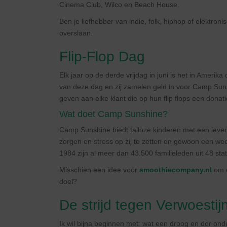
Cinema Club, Wilco en Beach House.
Ben je liefhebber van indie, folk, hiphop of elektron
overslaan.
Flip-Flop Dag
Elk jaar op de derde vrijdag in juni is het in Amerika
van deze dag en zij zamelen geld in voor Camp Suns
geven aan elke klant die op hun flip flops een don
Wat doet Camp Sunshine?
Camp Sunshine biedt talloze kinderen met een leven
zorgen en stress op zij te zetten en gewoon een we
1984 zijn al meer dan 43.500 familieleden uit 48 st
Misschien een idee voor
smoothiecompany.nl
om o
doel?
De strijd tegen Verwoesti
Ik wil bijna beginnen met: wat een droog en dor ond