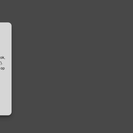
ook,
).
 op