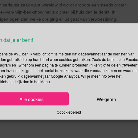
en serieuze zaak want wereldwijd wordt droogte een steeds groter
r-van-mijn-bed-show het is dichter bij huis dan je denkt. In
gen ogen zien welke dreiging er uit gaat van verwoestijning.
gradatie aan te pakken en de verminderde kwalitatieve grond en
n dat je er bent!
e natuurlijke rijkdommen uit wat een tekort aan voedsel en
ijk dit probleem proberen te tackelen, dan is het nog geen
gens de AVG ben ik verplicht om te melden dat dagenvanhetjaar de diensten van
den gebruikt die op hun beurt weer cookies gebruiken. Zoals de buttons op Faceb
tagram en Twitter om een pagina te kunnen promoten (“liken”) of te delen (“tweeten”
om inzicht te krijgen in het aantal bezoekers, waar die vandaan komen en waar die
kken gebruikt dagenvanhetjaar Google Analytics. Wil je meer info over het
kiebeleid kijk dan in het Menu.
Alle cookies
Weigeren
.
.
jning
Permalink
Coockiebeleid