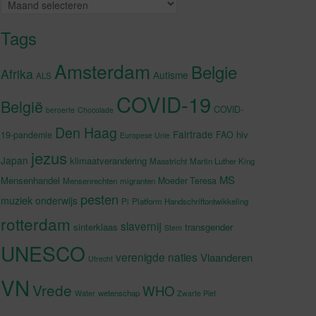
Archieven
Tags
Amsterdam
Belgie
Afrika
Autisme
ALS
COVID-19
België
COVID-
beroerte
Chocolade
Den Haag
Fairtrade
hiv
19-pandemie
FAO
Europese Unie
jezus
Japan
klimaatverandering
Maastricht
Martin Luther King
MS
Mensenhandel
Moeder Teresa
Mensenrechten
migranten
pesten
muziek
onderwijs
Pi
Platform Handschriftontwikkeling
rotterdam
slavernij
sinterklaas
transgender
Stem
UNESCO
verenigde naties
Vlaanderen
Utrecht
VN
Vrede
WHO
wetenschap
Water
Zwarte Piet