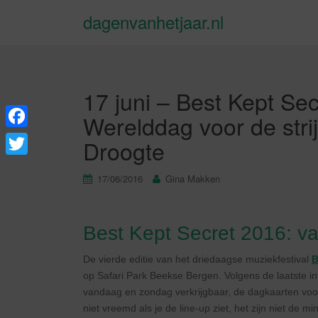
dagenvanhetjaar.nl
17 juni – Best Kept Secr
Werelddag voor de stri
F
Droogte
a
T
17/06/2016
Gina Makken
c
w
e
i
b
Best Kept Secret 2016: va
t
o
t
De vierde editie van het driedaagse muziekfestival
B
o
e
op Safari Park Beekse Bergen. Volgens de laatste in
k
vandaag en zondag verkrijgbaar, de dagkaarten voor
r
niet vreemd als je de line-up ziet, het zijn niet de