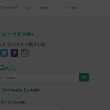
 Troopers Eindhoven
Gastblogger
Cookies
Social Media
Je kunt me volgen op
Zoeken
Zoeken
naar:
Recente tweets
Klik om marketing cookies te
accepteren en deze inhoud in te
Archieven
schakelen