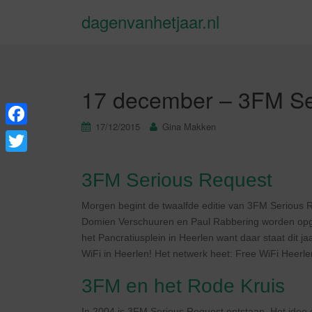
dagenvanhetjaar.nl
17 december – 3FM Se
17/12/2015
Gina Makken
F
a
T
3FM Serious Request
c
w
e
i
Morgen begint de twaalfde editie van 3FM Serious R
b
Domien Verschuuren en Paul Rabbering worden opgesl
t
het Pancratiusplein in Heerlen want daar staat dit ja
o
t
WiFi in Heerlen! Het netwerk heet: Free WiFi Heerlen
o
e
3FM en het Rode Kruis
k
r
In 2004 is 3FM Serious Request ontstaan. Het idee