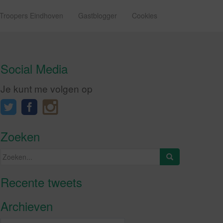
 Troopers Eindhoven
Gastblogger
Cookies
Social Media
Je kunt me volgen op
Zoeken
Zoeken
naar:
Recente tweets
Klik om marketing cookies te
accepteren en deze inhoud in te
Archieven
schakelen