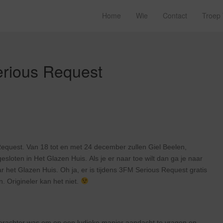
Home
Wie
Contact
Troep
rious Request
equest. Van 18 tot en met 24 december zullen Giel Beelen,
oten in Het Glazen Huis. Als je er naar toe wilt dan ga je naar
ar het Glazen Huis. Oh ja, er is tijdens 3FM Serious Request gratis
. Origineler kan het niet.
 erachter was om op een ludieke manier aandacht te vragen en