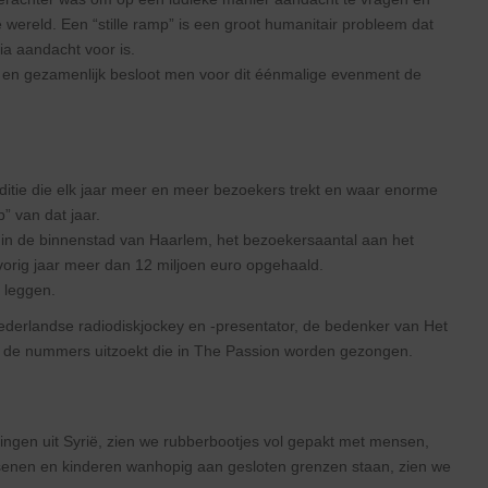
e wereld. Een “stille ramp” is een groot humanitair probleem dat
a aandacht voor is.
en gezamenlijk besloot men voor dit éénmalige evenment de
aditie die elk jaar meer en meer bezoekers trekt en waar enorme
” van dat jaar.
s in de binnenstad van Haarlem, het bezoekersaantal aan het
orig jaar meer dan 12 miljoen euro opgehaald.
 leggen.
ederlandse radiodiskjockey en -presentator, de bedenker van Het
ijd de nummers uitzoekt die in The Passion worden gezongen.
ingen uit Syrië, zien we rubberbootjes vol gepakt met mensen,
assenen en kinderen wanhopig aan gesloten grenzen staan, zien we