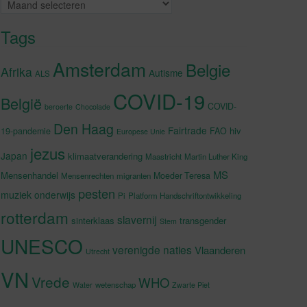
Archieven
Tags
Amsterdam
Belgie
Afrika
Autisme
ALS
COVID-19
België
COVID-
beroerte
Chocolade
Den Haag
Fairtrade
hiv
19-pandemie
FAO
Europese Unie
jezus
Japan
klimaatverandering
Maastricht
Martin Luther King
MS
Mensenhandel
Moeder Teresa
Mensenrechten
migranten
pesten
muziek
onderwijs
Pi
Platform Handschriftontwikkeling
rotterdam
slavernij
sinterklaas
transgender
Stem
UNESCO
verenigde naties
Vlaanderen
Utrecht
VN
Vrede
WHO
wetenschap
Water
Zwarte Piet