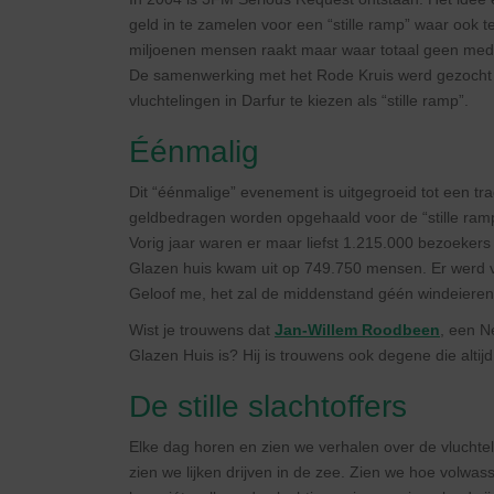
geld in te zamelen voor een “stille ramp” waar ook t
miljoenen mensen raakt maar waar totaal geen medi
De samenwerking met het Rode Kruis werd gezocht 
vluchtelingen in Darfur te kiezen als “stille ramp”.
Éénmalig
Dit “éénmalige” evenement is uitgegroeid tot een tr
geldbedragen worden opgehaald voor de “stille ramp
Vorig jaar waren er maar liefst 1.215.000 bezoeker
Glazen huis kwam uit op 749.750 mensen. Er werd v
Geloof me, het zal de middenstand géén windeieren
Wist je trouwens dat
Jan-Willem Roodbeen
, een N
Glazen Huis is? Hij is trouwens ook degene die alt
De stille slachtoffers
Elke dag horen en zien we verhalen over de vluchtel
zien we lijken drijven in de zee. Zien we hoe volw