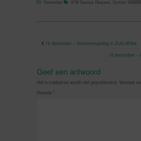
,
December
3FM Serious Request
Domien Versch
c
tt
e
er
b
o
Berichtnavigatie
16 december – Verzoeningsdag in Zuid-Afrika
o
k
18 december – I
Geef een antwoord
Het e-mailadres wordt niet gepubliceerd.
Vereiste v
Reactie
*