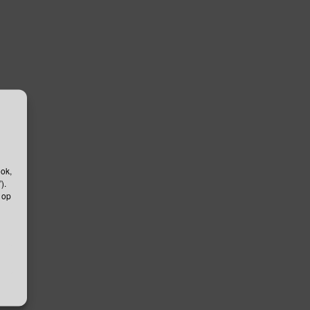
ook,
).
 op