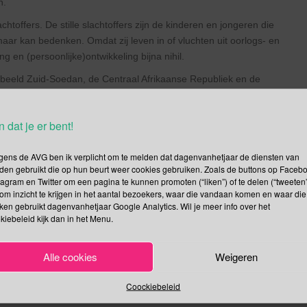
n.
achtoffers. De stille slachtoffers zijn de kinderen en jongeren die
ar kan bedenken. Omdat zij leven in of vluchten uit oorlogs- en
g en (persoonlijke)ontwikkeling bijna nihil.
oorbeeld Zuid-Soedan, de Centraal Afrikaanse Republiek en de
p Them Going”
n dat je er bent!
ar. De DJ’s in het Glazen Huis zetten zich in voor de bijna 50
gens de AVG ben ik verplicht om te melden dat dagenvanhetjaar de diensten van
gebieden.
den gebruikt die op hun beurt weer cookies gebruiken. Zoals de buttons op Faceb
tagram en Twitter om een pagina te kunnen promoten (“liken”) of te delen (“tweeten”
p maar ook recht op scholing zodat ze zich kunnen voorbereiden
om inzicht te krijgen in het aantal bezoekers, waar die vandaan komen en waar die
lers onder de toekomst.
kken gebruikt dagenvanhetjaar Google Analytics. Wil je meer info over het
kiebeleid kijk dan in het Menu.
ijdens de veiling of organieer zelf een actie.
Alle cookies
Weigeren
Coockiebeleid