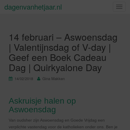
dagenvanhetjaar.nl
S
c
h
a
14 februari – Aswoensdag
k
e
| Valentijnsdag of V-day |
l
Geef een Boek Cadeau
n
a
Dag | Quirkyalone Day
v
i
14/02/2018
Gina Makken
g
a
t
Askruisje halen op
i
e
Aswoensdag
Van oudsher zijn Aswoensdag en Goede Vrijdag een
verplichte vastendag voor de katholieken onder ons. Ben je