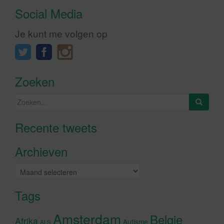
Social Media
Je kunt me volgen op
Zoeken
Zoeken
naar:
Recente tweets
Klik om marketing cookies te
accepteren en deze inhoud in te
Archieven
schakelen
Archieven
Tags
Amsterdam
Belgie
Afrika
Autisme
ALS