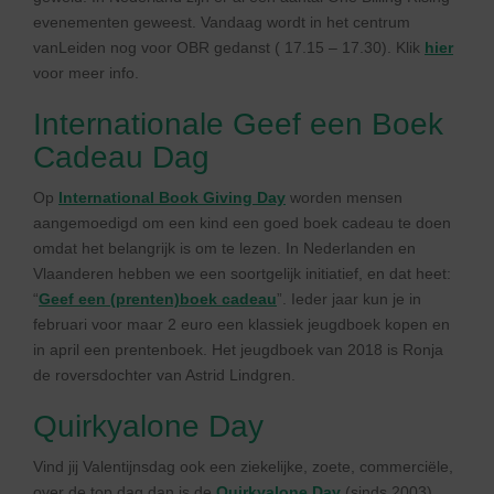
evenementen geweest. Vandaag wordt in het centrum
vanLeiden nog voor OBR gedanst ( 17.15 – 17.30). Klik
hier
voor meer info.
Internationale Geef een Boek
Cadeau Dag
Op
International Book Giving Day
worden mensen
aangemoedigd om een kind een goed boek cadeau te doen
omdat het belangrijk is om te lezen. In Nederlanden en
Vlaanderen hebben we een soortgelijk initiatief, en dat heet:
“
Geef een (prenten)boek cadeau
”. Ieder jaar kun je in
februari voor maar 2 euro een klassiek jeugdboek kopen en
in april een prentenboek. Het jeugdboek van 2018 is Ronja
de roversdochter van Astrid Lindgren.
Quirkyalone Day
Vind jij Valentijnsdag ook een ziekelijke, zoete, commerciële,
over de top dag dan is de
Quirkyalone Day
(sinds 2003)