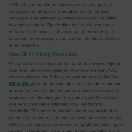
1998. Elk jaar stond in het teken van een campagne. De
campagne van 2012 was “One Billion Rising”, uit deze
campagne is de zelfstandig opererende One Billing Rising
beweging ontstaan. Zij gebruiken kunst en beweging als
motor om: het bewustzijn te vergroten, te mobiliseren, te
betrekken, te onderwijzen, aan te zetten, te laten ontwaken
en te inspireren.
One Billion Rising Revolution
Wist je dat wereldwijd gezien één op de drie vrouwen tijdens
haar leven zal worden geslagen of worden verkracht? Dat
zijn één miljard ( One Billion ) vrouwen en meisjes! De
One
Billing Rising
campagnes kun je zien als een internationale
oproep om samen te strijden voor de rechten van vrouwen,
maar ook voor vluchtelingen, migranten, LGBTQI-rechten,
vrije pers, onderwijs en klimaatjustitie. Vandaag zal
wereldwijd OBR onder de aandacht worden gebracht door
middel van protesten, flash mobs en workshops. Kom net als
OBR in actie tegen alle vormen van ongelijkheid, uitbuiting en
geweld. In Nederland zijn er al een aantal One Billing Rising