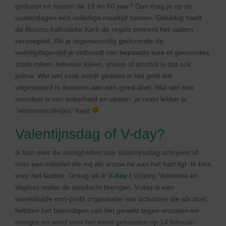
gedoopt en tussen de 18 en 60 jaar? Dan mag je op de
vastendagen één volledige maaltijd nemen. Gelukkig heeft
de Rooms-katholieke Kerk de regels omtrent het vasten
versoepeld. Als je tegenwoordig gedurende de
veertigdagentijd je onthoudt van bepaalde luxe of gewoontes
zoals roken, televisie kijken, snoep of alcohol is dat ook
prima. Wat wel vaak wordt gedaan is het geld dat
uitgespaard is doneren aan een goed doel. Wat wel een
voordeel is van soberheid en vasten, je raakt lekker je
“wintervetrolletjes” kwijt
Valentijnsdag of V-day?
Ik kan over de zoetigheden van Valentijnsdag schrijven of
over een initiatief die mij als vrouw na aan het hart ligt. Ik kies
voor het laatste. Graag wil ik
V-day
( Victory, Valentine en
Vagina) onder de aandacht brengen. V-day is een
wereldwijde non-profit organisatie van activisten die als doel
hebben het beëindigen van het geweld tegen vrouwen en
meisjes en werd voor het eerst gehouden op 14 februari