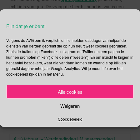
echt iets voor jou. De vraag die hier bij hoort is: wat is een
“quirkyalone”? Een quirkyalone is een solitaire burger die het
prettig vindt om alleen te zijn en die liever wacht op de juiste
Fijn dat je er bent!
partner dan overhaast te werk gaat, zij genieten van
vriendschap en eenzaamheid en voelen zich aangetrokken
Volgens de AVG ben ik verplicht om te melden dat dagenvanhetjaar de
tot vrijheid. Heb je een quirkyalone partner gevonden? Dan
diensten van derden gebruikt die op hun beurt weer cookies gebruiken.
ben je quirkytogether.
Zoals de buttons op Facebook, Instagram en Twitter om een pagina te
kunnen promoten (“liken”) of te delen (“tweeten”). En om inzicht te krijgen in
Deel dit bericht
het aantal bezoekers, waar die vandaan komen en waar die op klikken
gebruikt dagenvanhetjaar Google Analytics. Wil je meer info over het
F
T
cookiebeleid kijk dan in het Menu.
a
wi
,
,
,
,
Februari
1 Billing Rising
askruisje
aswoensdag
V-Day
Alle cookies
c
tt
.
.
valentijnsdag
Permalink
e
er
Weigeren
b
Coockiebeleid
o
o
Berichtnavigatie
13 februari – Wereldradiodag | Minnaressendag |