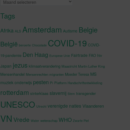
Archieven
Tags
Amsterdam
Belgie
Afrika
Autisme
ALS
COVID-19
België
COVID-
beroerte
Chocolade
Den Haag
Fairtrade
hiv
19-pandemie
FAO
Europese Unie
jezus
Japan
klimaatverandering
Maastricht
Martin Luther King
MS
Mensenhandel
Moeder Teresa
Mensenrechten
migranten
pesten
muziek
onderwijs
Pi
Platform Handschriftontwikkeling
rotterdam
slavernij
sinterklaas
transgender
Stem
UNESCO
verenigde naties
Vlaanderen
Utrecht
VN
Vrede
WHO
wetenschap
Water
Zwarte Piet