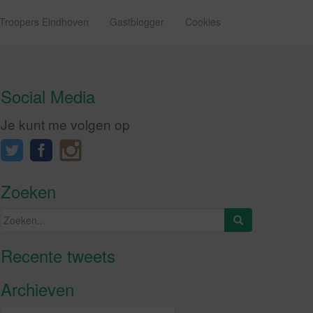
 Troopers Eindhoven
Gastblogger
Cookies
Social Media
Je kunt me volgen op
Zoeken
Zoeken
naar:
Recente tweets
Klik om marketing cookies te
accepteren en deze inhoud in te
Archieven
schakelen