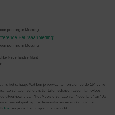
roon penning in Messing
etterende Beursaanbieding:
roon penning in Messing
klijke Nederlandse Munt
ap
e
at is het schaap. Wat kun je verwachten en zien op de 15
editie
chap schapen scheren, tientallen schapenrassen, lamsvlees
de uitverkiezing van “Het Mooiste Schaap van Nederland” en “De
esse naar uit gaat zijn de demonstraties en workshops met
lik
hier
en je ziet het programmaoverzicht.