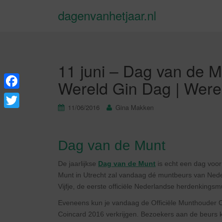
dagenvanhetjaar.nl
11 juni – Dag van de M
Wereld Gin Dag | Wer
F
11/06/2016
Gina Makken
a
T
c
w
e
Dag van de Munt
i
b
t
De jaarlijkse
Dag van de Munt
is echt een dag voor
o
Munt in Utrecht zal vandaag dé muntbeurs van Nede
t
Vijfje, de eerste officiële Nederlandse herdenkin
o
e
k
Eveneens kun je vandaag de Officiële Munthouder C
r
Coincard 2016 verkrijgen. Bezoekers aan de beurs kr