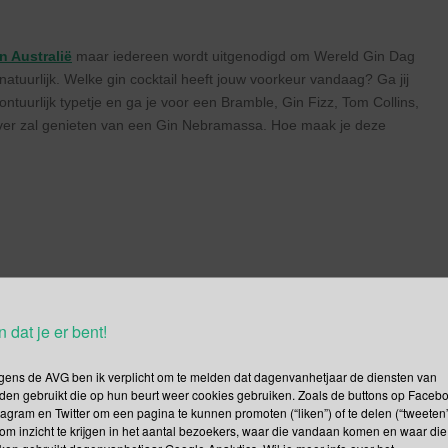
n Australië
maar iedereen wordt uitgenodigd om Wereld Gin Dag
natuurlijk. Welke gin cocktail heeft jouw voorkeur vandaag? Ga jij
ontuurlijk typetje en ga je voor een Bramble, Gin Fizz, Tom Collins,
oever zal genieten van een Gin Nebramassa. Hoe maak je deze
n dat je er bent!
 gang! Als eerst vul je een rond ballonglas helemaal met
e aan toe. Daarna gaan de tijm en de kardemonzaadjes bij het
van het flesje Fever-Tree Mediterranean er in. Om het af te
gens de AVG ben ik verplicht om te melden dat dagenvanhetjaar de diensten van
den gebruikt die op hun beurt weer cookies gebruiken. Zoals de buttons op Faceb
 limoenschijfjes. Hoe heerlijk kun je Gin Dag vieren? Proost!
tagram en Twitter om een pagina te kunnen promoten (“liken”) of te delen (“tweeten”
om inzicht te krijgen in het aantal bezoekers, waar die vandaan komen en waar die
kken gebruikt dagenvanhetjaar Google Analytics. Wil je meer info over het