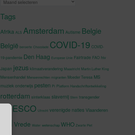
Archieven
Tags
Amsterdam
Belgie
Afrika
Autisme
ALS
COVID-19
België
COVID-
beroerte
Chocolade
Den Haag
Fairtrade
hiv
19-pandemie
FAO
Europese Unie
jezus
Japan
klimaatverandering
Maastricht
Martin Luther King
MS
Mensenhandel
Moeder Teresa
Mensenrechten
migranten
pesten
muziek
onderwijs
Pi
Platform Handschriftontwikkeling
rotterdam
slavernij
sinterklaas
transgender
Stem
UNESCO
verenigde naties
Vlaanderen
Utrecht
VN
Vrede
WHO
wetenschap
Water
Zwarte Piet