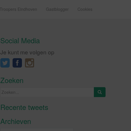
 Troopers Eindhoven
Gastblogger
Cookies
Social Media
Je kunt me volgen op
Zoeken
Zoeken
naar:
Recente tweets
Klik om marketing cookies te
accepteren en deze inhoud in te
Archieven
schakelen