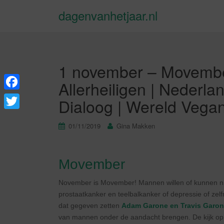
dagenvanhetjaar.nl
1 november – Movember
Allerheiligen | Nederl
F
Dialoog | Wereld Vega
a
T
01/11/2019
Gina Makken
c
w
e
i
b
Movember
t
o
t
November is Movember! Mannen willen of kunnen nie
o
e
prostaatkanker en teelbalkanker of depressie of zel
k
dat gegeven zetten
Adam Garone en Travis Garo
r
van mannen onder de aandacht brengen. De kijk o