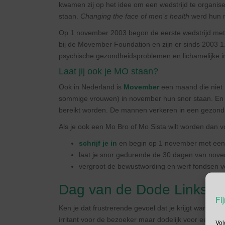
kwamen zij op het idee om een wedstrijd te organi
staan.
Changing the face of men’s health
werd hun 
Op 1 november 2003 begon de eerste wedstrijd me
bij de Movember Foundation en zijn er sinds 2003 1.
psychische gezondheidsproblemen en lichamelijke ina
Laat jij ook je MO staan?
Ook in Nederland is
Movember
een maand die niet 
sommige vrouwen) in november hun snor staan. E
bereikt worden. De mannen verkeren in een gezondhe
Als je ook een Mo Bro of Mo Sista wilt worden dan vo
schrijf je in
en begin op 1 november met een 
laat je snor gedurende de 30 dagen van nove
vergroot de bewustwording en werf fondsen 
Dag van de Dode Links
Fij
Ken je dat frustrerende gevoel dat je krijgt wanneer 
irritant voor de bezoeker maar dodelijk voor een w
Vol