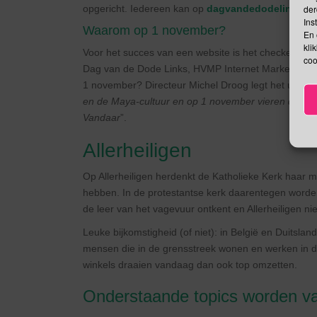
der
opgericht. Iedereen kan op
dagvandedodelinks.nl
Ins
Waarom op 1 november?
En 
kli
Voor het succes van een website is het checken van d
coo
Dag van de Dode Links, HVMP Internet Marketing, 
1 november? Directeur Michel Droog legt het uit: “
Wi
en de Maya-cultuur en op 1 november vieren de Mex
Vandaar
”.
Allerheiligen
Op Allerheiligen herdenkt de Katholieke Kerk haar m
hebben. In de protestantse kerk daarentegen worden A
de leer van het vagevuur ontkent en Allerheiligen nie
Leuke bijkomstigheid (of niet): in België en Duitsland 
mensen die in de grensstreek wonen en werken in de
winkels draaien vandaag dan ook top omzetten.
Onderstaande topics worden va