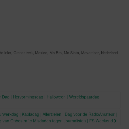
,
,
,
,
,
,
de lnks
Grenssteek
Mexico
Mo Bro
Mo Sista
Movember
Nederland
 Dag | Hervormingsdag | Halloween | Wereldspaardag |
rwerkdag | Kapladag | Allerzielen | Dag voor de RadioAmateur |
g van Onbestrafte Misdaden tegen Journalisten | FS Weekend