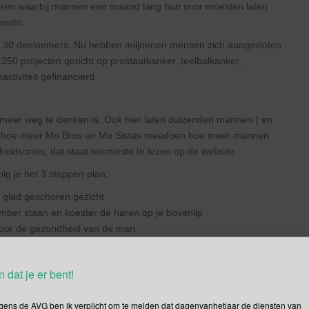
seren waarbij mannen een maand lang hun snor moesten laten
motto.
t 30 deelnemers. Nu hebben miljoenen mensen zich aangesloten
250 projecten gericht op prostaatkanker, teelbalkanker,
ctiviteit gefinancierd.
meer weg te denken is. Ook hier laten duizenden mannen ( en
n hoe meer Mo Bros en Mo Sistas meedoen hoe meer mannen
idscrisis; dat staat tenminste te lezen op de website.
lg je het 3 stappen plan:
glad geschoren gezicht
mber staan en koester de haren op je bovenlip
voor de gezondheid van de man
n dat je er bent!
je op een link klikt en dan “pagina niet gevonden” ziet? Super
ebsite. Geen nood, daarvoor is nu Dag van de Dode Links
gens de AVG ben ik verplicht om te melden dat dagenvanhetjaar de diensten van