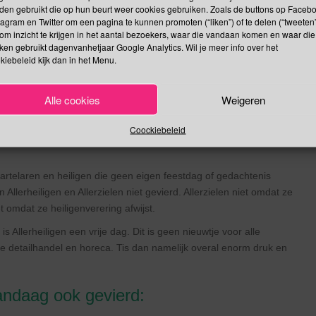
den gebruikt die op hun beurt weer cookies gebruiken. Zoals de buttons op Faceb
gratis checken welke doodlopers zijn/haar website bevat.
tagram en Twitter om een pagina te kunnen promoten (“liken”) of te delen (“tweeten”
om inzicht te krijgen in het aantal bezoekers, waar die vandaan komen en waar die
kken gebruikt dagenvanhetjaar Google Analytics. Wil je meer info over het
ode links het hele jaar door van levensbelang. De initiator van
kiebeleid kijk dan in het Menu.
wil met deze dag daar meer aandacht voor genereren. Waarom op
j laten ons al sinds onze oprichting graag inspireren door Mexico
Alle cookies
Weigeren
icanen het feest Día de los Muertos, de Dag van de Doden.
Coockiebeleid
artelaren en heiligen die geen eigen feestdag of gedachtenis
llerheiligen en Allerzielen niet gevierd. Allerzielen niet omdat ze
t omdat ze heiligenverering afwijst.
is Allerheiligen een vrije dag. Dit is geen nieuwtje voor alle
 detailhandel en horeca. Tis dan namelijk overal enorm druk en
ndaag ook gevierd: