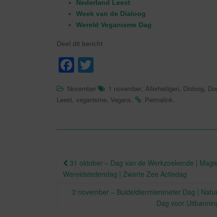
Nederland Leest
Week van de Dialoog
Wereld Veganisme Dag
Deel dit bericht
F
T
a
wi
,
,
,
November
1 november
Allerheiligen
Dioloog
Do
c
tt
,
,
.
.
Leest
veganisme
Vegans
Permalink
e
er
b
o
o
Berichtnavigatie
31 oktober – Dag van de Werkzoekende | Magie
k
Wereldstedendag | Zwarte Zee Actiedag
2 november – Buideldiermiereneter Dag | Natuu
Dag voor Uitbannin