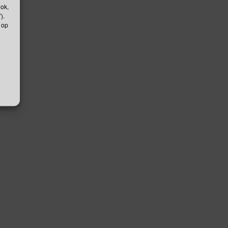
ook,
).
 op