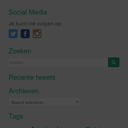
Social Media
Je kunt me volgen op
Zoeken
Zoeken
naar:
Recente tweets
Klik om marketing cookies te
accepteren en deze inhoud in te
Archieven
schakelen
Archieven
Tags