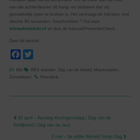
van die achterdeuren zit hang- en sluitwerk dat vrij
gemakkelijk open te breken is. Het vertraagt de inbreker met
slechts 90 seconden. Geschrokken ? Ga naar
inbraakmislukt.nl
en doe de InbraakPreventieCheck.
Deel dit bericht
F
T
a
wi
,
,
,
Mei
BES eilanden
Dag van de Arbeid
Museumplein
c
tt
.
.
Zonnebloem
Permalink
e
er
b
o
o
Berichtnavigatie
30 april – Aanslag Koninginnedag | Dag van de
k
Eerlijkheid | Dag van de Jazz
2 mei – 3e editie Wereld Tonijn Dag