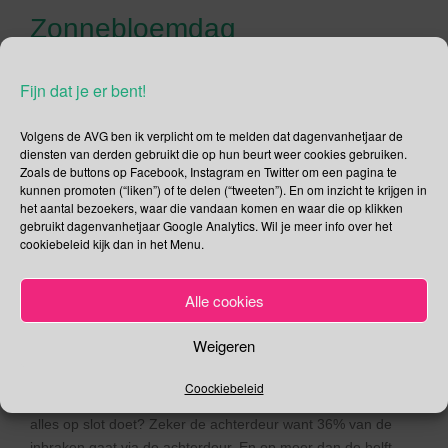
Zonnebloemdag
Wat klinkt dat lief een zonnebloemdag, je zou bijna spontaan
Fijn dat je er bent!
bloemen in je haar doen en op blote voeten op een grasveld
gaan dansen. Maar zou je dat nog doen als je weet hoe deze
internationale dag in het Engels heet?
International
Volgens de AVG ben ik verplicht om te melden dat dagenvanhetjaar de
diensten van derden gebruikt die op hun beurt weer cookies gebruiken.
Sunflower Guerrilla Gardening Day
! Dat is de titel van de
Zoals de buttons op Facebook, Instagram en Twitter om een pagina te
“dag van” die Richard Reynolds in 2008 bedacht. Wat is
kunnen promoten (“liken”) of te delen (“tweeten”). En om inzicht te krijgen in
guerrilla gardening?
Guerrilla gardening
is: het illegaal
het aantal bezoekers, waar die vandaan komen en waar die op klikken
gebruikt dagenvanhetjaar Google Analytics. Wil je meer info over het
aanleggen van tuintjes op verwaarloosde plekken in een
cookiebeleid kijk dan in het Menu.
stedelijke omgeving. Dus wat gaan we op Zonnebloemdag
doen? Juist, wij gaan illegaal zonnebloempitten planten.
Alle cookies
Inbraakpreventie Weken
Weigeren
In 30 seconden is een inbreker binnen en heeft maar 5
minuten nodig om je huis leeg te halen. Als je dit weet dan
Coockiebeleid
zorg je er voor dat als je de deur uitgaat je in ieder geval toch
alles op slot doet? Zeker de achterdeur want 36% van de
inbraken gaat via de achterdeur. En op meer dan de helft