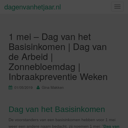
dagenvanhetjaar.nl
S
c
h
a
1 mei – Dag van het
k
e
Basisinkomen | Dag van
l
de Arbeid |
n
a
Zonnebloemdag |
v
Inbraakpreventie Weken
i
g
a
01/05/2019
Gina Makken
t
i
e
Dag van het Basisinkomen
De voorstanders van een basisinkomen hebben voor 1 mei
weer een andere naam bedacht, zij noemen 1 mei: “
Dag van