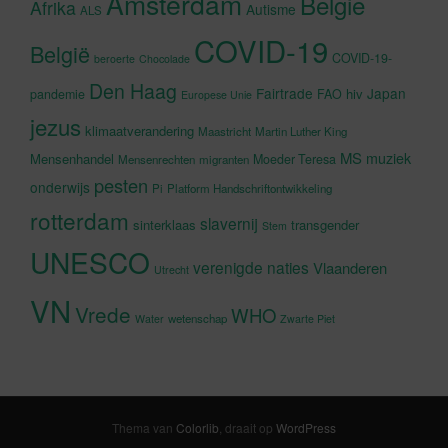
Amsterdam
Belgie
Afrika
Autisme
ALS
COVID-19
België
COVID-19-
beroerte
Chocolade
Den Haag
Fairtrade
Japan
hiv
pandemie
FAO
Europese Unie
jezus
klimaatverandering
Maastricht
Martin Luther King
MS
muziek
Mensenhandel
Moeder Teresa
Mensenrechten
migranten
pesten
onderwijs
Pi
Platform Handschriftontwikkeling
rotterdam
slavernij
sinterklaas
transgender
Stem
UNESCO
verenigde naties
Vlaanderen
Utrecht
VN
Vrede
WHO
wetenschap
Water
Zwarte Piet
Thema van
Colorlib
, draait op
WordPress