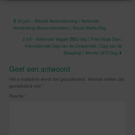
o
o
Berichtnavigatie
30 juni – Wereld Asteroïdendag | Nationale
k
Herdenking Slavernijverleden | Social Media Dag
2 juli – Nationale Veggie BBQ-dag | Free Hugs Day |
Internationale Dag van de Coöperatie | Dag van de
Stoepkrijt | Wereld UFO Dag
Geef een antwoord
Het e-mailadres wordt niet gepubliceerd.
Vereiste velden zijn
gemarkeerd met
*
Reactie
*