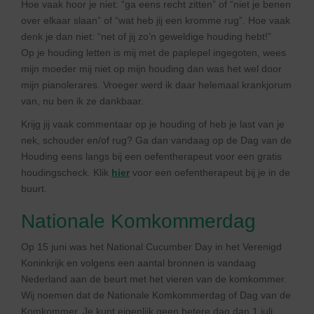
Hoe vaak hoor je niet: “ga eens recht zitten” of “niet je benen
over elkaar slaan” of “wat heb jij een kromme rug”. Hoe vaak
denk je dan niet: “net of jij zo’n geweldige houding hebt!”
Op je houding letten is mij met de paplepel ingegoten, wees
mijn moeder mij niet op mijn houding dan was het wel door
mijn pianolerares. Vroeger werd ik daar helemaal krankjorum
van, nu ben ik ze dankbaar.
Krijg jij vaak commentaar op je houding of heb je last van je
nek, schouder en/of rug? Ga dan vandaag op de Dag van de
Houding eens langs bij een oefentherapeut voor een gratis
houdingscheck. Klik
hier
voor een oefentherapeut bij je in de
buurt.
Nationale Komkommerdag
Op 15 juni was het National Cucumber Day in het Verenigd
Koninkrijk en volgens een aantal bronnen is vandaag
Nederland aan de beurt met het vieren van de komkommer.
Wij noemen dat de Nationale Komkommerdag of Dag van de
Komkommer. Je kunt eigenlijk geen betere dag dan 1 juli