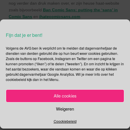
nog verder dan druk maken over, er zijn heuse haat-website
zoals bijvoorbeeld
Ban Comic Sans: putting the ‘sans’ in
Comic Sans
en
ihatecomicsans.com
.
Internationale Reggae Dag
Fijn dat je er bent!
Geen idee of de organisatie van het Keti Koti Festival op de
hoogte was dat het op 1 juli ook de Internationale Reggae
Volgens de AVG ben ik verplicht om te melden dat dagenvanhetjaar de
diensten van derden gebruikt die op hun beurt weer cookies gebruiken.
Dag is anders is het puur toeval dat de Julian Marley, zoon
Zoals de buttons op Facebook, Instagram en Twitter om een pagina te
van de King of Reggae Bob Marley, vanavond op het Keti
kunnen promoten (“liken”) of te delen (“tweeten”). En om inzicht te krijgen in
Koti Festival optreedt.
het aantal bezoekers, waar die vandaan komen en waar die op klikken
gebruikt dagenvanhetjaar Google Analytics. Wil je meer info over het
Deel dit bericht
cookiebeleid kijk dan in het Menu.
F
T
Alle cookies
a
wi
,
,
,
,
Juli
Bob Marley
Houding
Julian Marley
Keti Koti
c
tt
Weigeren
,
.
.
Komkommer
Reggae
Permalink
e
er
Coockiebeleid
b