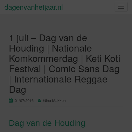
dagenvanhetjaar.nl
S
c
h
a
1 juli – Dag van de
k
e
Houding | Nationale
l
Komkommerdag | Keti Koti
n
a
Festival | Comic Sans Dag
v
| Internationale Reggae
i
g
Dag
a
t
01/07/2016
Gina Makken
i
e
Dag van de Houding