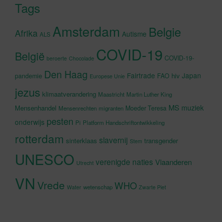
Tags
Amsterdam
Belgie
Afrika
Autisme
ALS
COVID-19
België
COVID-19-
beroerte
Chocolade
Den Haag
Fairtrade
Japan
hiv
pandemie
FAO
Europese Unie
jezus
klimaatverandering
Maastricht
Martin Luther King
MS
muziek
Mensenhandel
Moeder Teresa
Mensenrechten
migranten
pesten
onderwijs
Pi
Platform Handschriftontwikkeling
rotterdam
slavernij
sinterklaas
transgender
Stem
UNESCO
verenigde naties
Vlaanderen
Utrecht
VN
Vrede
WHO
wetenschap
Water
Zwarte Piet