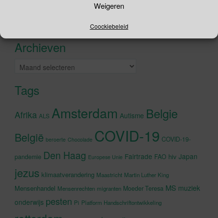
Weigeren
naar:
Recente tweets
Klik om marketing cookies te
Coockiebeleid
accepteren en deze inhoud in te
Archieven
schakelen
Archieven
Tags
Amsterdam
Belgie
Afrika
Autisme
ALS
COVID-19
België
COVID-19-
beroerte
Chocolade
Den Haag
Fairtrade
Japan
hiv
pandemie
FAO
Europese Unie
jezus
klimaatverandering
Maastricht
Martin Luther King
MS
muziek
Mensenhandel
Moeder Teresa
Mensenrechten
migranten
pesten
onderwijs
Pi
Platform Handschriftontwikkeling