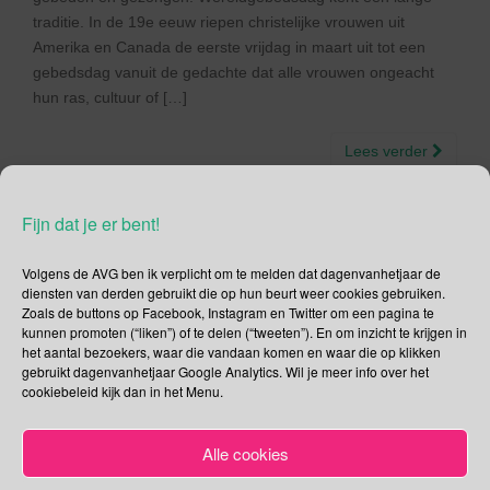
traditie. In de 19e eeuw riepen christelijke vrouwen uit
Amerika en Canada de eerste vrijdag in maart uit tot een
gebedsdag vanuit de gedachte dat alle vrouwen ongeacht
hun ras, cultuur of […]
Lees verder
Fijn dat je er bent!
Volgens de AVG ben ik verplicht om te melden dat dagenvanhetjaar de
Social Media
diensten van derden gebruikt die op hun beurt weer cookies gebruiken.
Zoals de buttons op Facebook, Instagram en Twitter om een pagina te
kunnen promoten (“liken”) of te delen (“tweeten”). En om inzicht te krijgen in
Je kunt me volgen op
het aantal bezoekers, waar die vandaan komen en waar die op klikken
gebruikt dagenvanhetjaar Google Analytics. Wil je meer info over het
cookiebeleid kijk dan in het Menu.
Zoeken
Alle cookies
Zoeken