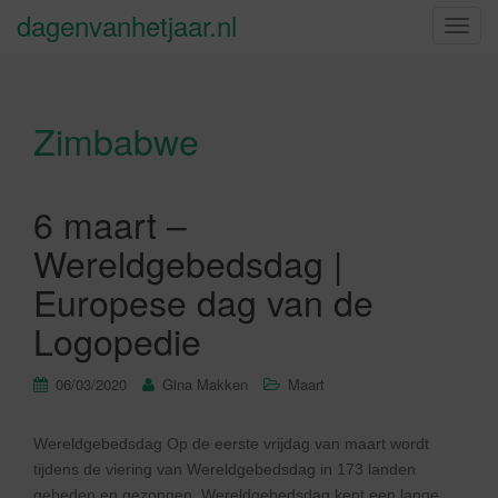
dagenvanhetjaar.nl
S
c
h
a
Zimbabwe
k
e
l
n
6 maart –
a
Wereldgebedsdag |
v
i
Europese dag van de
g
Logopedie
a
t
06/03/2020
Gina Makken
Maart
i
e
Wereldgebedsdag Op de eerste vrijdag van maart wordt
tijdens de viering van Wereldgebedsdag in 173 landen
gebeden en gezongen. Wereldgebedsdag kent een lange