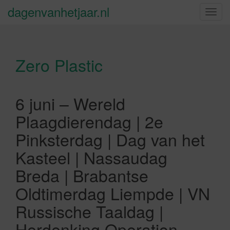
dagenvanhetjaar.nl
S
c
h
a
Zero Plastic
k
e
l
n
6 juni – Wereld
a
Plaagdierendag | 2e
v
i
Pinksterdag | Dag van het
g
Kasteel | Nassaudag
a
t
Breda | Brabantse
i
Oldtimerdag Liempde | VN
e
Russische Taaldag |
Herdenking Operation