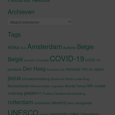
accepteren en deze inhoud in te
Archieven
schakelen
Archieven
Tags
Amsterdam
Belgie
Afrika
Autisme
ALS
COVID-19
België
COVID-19-
beroerte
Chocolade
Den Haag
Fairtrade
Japan
hiv
pandemie
FAO
Europese Unie
jezus
klimaatverandering
Maastricht
Martin Luther King
MS
muziek
Mensenhandel
Moeder Teresa
Mensenrechten
migranten
pesten
onderwijs
Pi
Platform Handschriftontwikkeling
rotterdam
slavernij
sinterklaas
transgender
Stem
UNESCO
verenigde naties
Vlaanderen
Utrecht