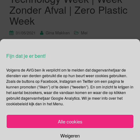
Zonder Afval | Zero Plastic
Week
31/05/2021
Gina Makken
Mei
Werelddag zonder Tabak (Stop met Roken Dag) De jaarlijkse
Fijn dat je er bent!
Werelddag zonder Tabak informeert ons over de gevaren
van het gebruik van tabak en de praktijken van
Volgens de AVG ben ik verplicht om te melden dat dagenvanhetjaar de
tabaksfabrikanten. Tevens laat de WHO ons zien wat zij doet
diensten van derden gebruikt die op hun beurt weer cookies gebruiken.
om de tabaksepidemie te bestrijden en wat mensen zelf
Zoals de buttons op Facebook, Instagram en Twitter om een pagina te
kunnen doen om gezonder te leven. De lidstaten van de […]
kunnen promoten (“liken”) of te delen (“tweeten”). En om inzicht te krijgen in
het aantal bezoekers, waar die vandaan komen en waar die op klikken
gebruikt dagenvanhetjaar Google Analytics. Wil je meer info over het
Lees verder
cookiebeleid kijk dan in het Menu.
Alle cookies
Weigeren