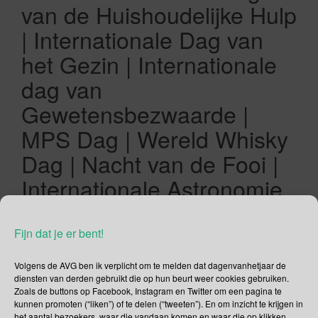
van de Huishoudelijke Hulp
| Internationale Dag van
het Gezin | Internationale
dag van
Gewetensbezwaarde |
MPS Dag | Wereld Whisky
Dag | Nacht van de Fooi |
Internationale Astronomie
Dag | Internationale Dag
tegen
Fijn dat je er bent!
Zwangerschapsmisselijkhe
Volgens de AVG ben ik verplicht om te melden dat dagenvanhetjaar de
id | Internationale Watervrij
diensten van derden gebruikt die op hun beurt weer cookies gebruiken.
Zoals de buttons op Facebook, Instagram en Twitter om een pagina te
zijn Dag | Week van de
kunnen promoten (“liken”) of te delen (“tweeten”). En om inzicht te krijgen in
het aantal bezoekers, waar die vandaan komen en waar die op klikken