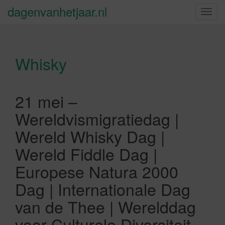
dagenvanhetjaar.nl
S
c
h
a
Whisky
k
e
l
n
21 mei –
a
Wereldvismigratiedag |
v
i
Wereld Whisky Dag |
g
Wereld Fiddle Dag |
a
t
Europese Natura 2000
i
Dag | Internationale Dag
e
van de Thee | Werelddag
voor Culturele Diversiteit,