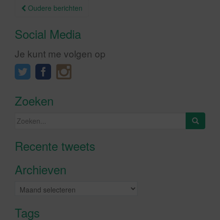
Berichtnavigatie
Oudere berichten
Social Media
Je kunt me volgen op
Zoeken
Zoeken
naar:
Recente tweets
Klik om marketing cookies te
accepteren en deze inhoud in te
Archieven
schakelen
Archieven
Tags