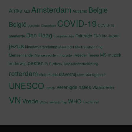
Amsterdam
Belgie
Afrika
Autisme
ALS
COVID-19
België
COVID-19-
beroerte
Chocolade
Den Haag
Fairtrade
Japan
hiv
pandemie
FAO
Europese Unie
jezus
klimaatverandering
Maastricht
Martin Luther King
MS
muziek
Mensenhandel
Moeder Teresa
Mensenrechten
migranten
pesten
onderwijs
Pi
Platform Handschriftontwikkeling
rotterdam
slavernij
sinterklaas
transgender
Stem
UNESCO
verenigde naties
Vlaanderen
Utrecht
VN
Vrede
WHO
wetenschap
Water
Zwarte Piet