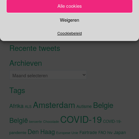
Alle cookies
Zoeken
Weigeren
Zoeken
Coockiebeleid
naar:
Recente tweets
Klik om marketing cookies te
accepteren en deze inhoud in te
Archieven
schakelen
Archieven
Tags
Amsterdam
Belgie
Afrika
Autisme
ALS
COVID-19
België
COVID-19-
beroerte
Chocolade
Den Haag
Fairtrade
Japan
hiv
pandemie
FAO
Europese Unie