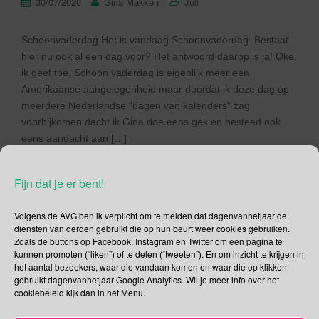
30/07/2020
Gina Makken
Juli
Schoonvaderdag Het is vandaag Schoonvaderdag. Bestaat
hier nu ook al een dag voor? Het antwoord daarop is ja! Oké,
ik geef toe, Schoon vaderdag is eigenlijk meer een
Amerikaanse aangelegenheid maar doordat ik deze dag op
meerdere Nederlandse “dagen van kalenders” zag
voorbijkomen dacht ik Gina doe eens gek en besteed ook
eens aandacht aan […]
Lees verder
Fijn dat je er bent!
Volgens de AVG ben ik verplicht om te melden dat dagenvanhetjaar de
diensten van derden gebruikt die op hun beurt weer cookies gebruiken.
Zoals de buttons op Facebook, Instagram en Twitter om een pagina te
kunnen promoten (“liken”) of te delen (“tweeten”). En om inzicht te krijgen in
Social Media
het aantal bezoekers, waar die vandaan komen en waar die op klikken
gebruikt dagenvanhetjaar Google Analytics. Wil je meer info over het
Je kunt me volgen op
cookiebeleid kijk dan in het Menu.