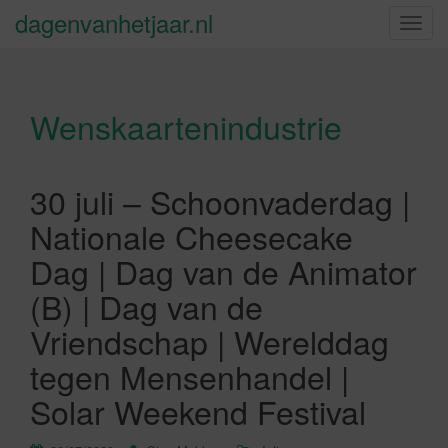
dagenvanhetjaar.nl
S
c
h
a
Wenskaartenindustrie
k
e
l
n
30 juli – Schoonvaderdag |
a
Nationale Cheesecake
v
i
Dag | Dag van de Animator
g
(B) | Dag van de
a
t
Vriendschap | Werelddag
i
tegen Mensenhandel |
e
Solar Weekend Festival