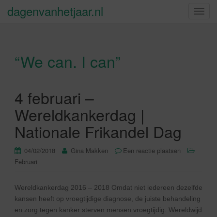
dagenvanhetjaar.nl
S
c
h
a
“We can. I can”
k
e
l
n
4 februari –
a
Wereldkankerdag |
v
i
Nationale Frikandel Dag
g
a
04/02/2018
Gina Makken
Een reactie plaatsen
t
Februari
i
e
Wereldkankerdag 2016 – 2018 Omdat niet iedereen dezelfde
kansen heeft op vroegtijdige diagnose, de juiste behandeling
en zorg tegen kanker sterven mensen vroegtijdig. Wereldwijd