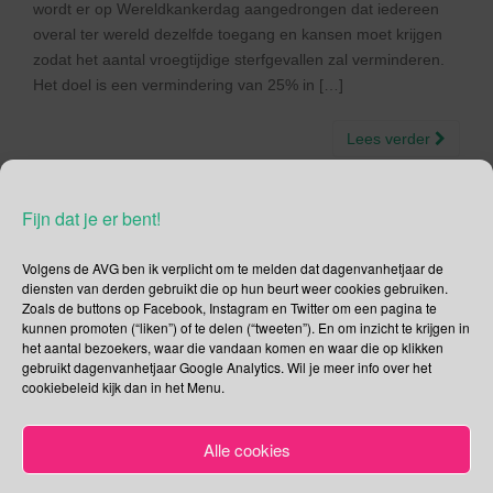
wordt er op Wereldkankerdag aangedrongen dat iedereen
overal ter wereld dezelfde toegang en kansen moet krijgen
zodat het aantal vroegtijdige sterfgevallen zal verminderen.
Het doel is een vermindering van 25% in […]
Lees verder
Fijn dat je er bent!
Volgens de AVG ben ik verplicht om te melden dat dagenvanhetjaar de
Social Media
diensten van derden gebruikt die op hun beurt weer cookies gebruiken.
Zoals de buttons op Facebook, Instagram en Twitter om een pagina te
Je kunt me volgen op
kunnen promoten (“liken”) of te delen (“tweeten”). En om inzicht te krijgen in
het aantal bezoekers, waar die vandaan komen en waar die op klikken
gebruikt dagenvanhetjaar Google Analytics. Wil je meer info over het
cookiebeleid kijk dan in het Menu.
Zoeken
Alle cookies
Zoeken