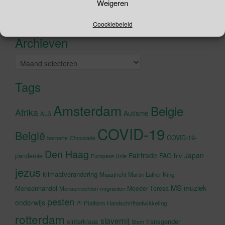
naar:
Weigeren
Recente tweets
Klik om marketing cookies te
Coockiebeleid
accepteren en deze inhoud in te
Archieven
schakelen
Archieven
Tags
Amsterdam
Belgie
Afrika
Autisme
ALS
COVID-19
België
COVID-19-
beroerte
Chocolade
Den Haag
Fairtrade
Japan
hiv
pandemie
FAO
Europese Unie
jezus
klimaatverandering
Maastricht
Martin Luther King
MS
muziek
Mensenhandel
Moeder Teresa
Mensenrechten
migranten
pesten
onderwijs
Pi
Platform Handschriftontwikkeling
rotterdam
slavernij
sinterklaas
transgender
Stem