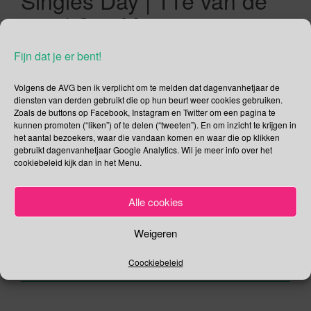
Singles Day | 11e van de
11e | Sint Maarten
11/11/2018
Gina Makken
Een reactie plaatsen
Fijn dat je er bent!
November
Volgens de AVG ben ik verplicht om te melden dat dagenvanhetjaar de
diensten van derden gebruikt die op hun beurt weer cookies gebruiken.
Remembrance Day | Wapenstilstanddag Op
Zoals de buttons op Facebook, Instagram en Twitter om een pagina te
Wapenstilstanddag, ook wel bekend als Remembrance Day
kunnen promoten (“liken”) of te delen (“tweeten”). En om inzicht te krijgen in
het aantal bezoekers, waar die vandaan komen en waar die op klikken
of Poppy Day, worden elk jaar in het Verenigd Koninkrijk en
gebruikt dagenvanhetjaar Google Analytics. Wil je meer info over het
andere landen van het Gemenebest de gevallenen van de
cookiebeleid kijk dan in het Menu.
Eerste Wereldoorlog en alle oorlogen en gewapende
conflicten herdacht door om 11.00 uur twee minuten stilte in
Alle cookies
acht te nemen. Vandaag is het […]
Weigeren
Lees verder
Coockiebeleid