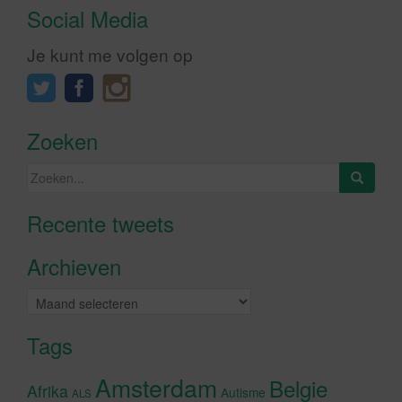
Social Media
Je kunt me volgen op
Zoeken
Zoeken
naar:
Recente tweets
Klik om marketing cookies te
accepteren en deze inhoud in te
Archieven
schakelen
Archieven
Tags
Amsterdam
Belgie
Afrika
Autisme
ALS