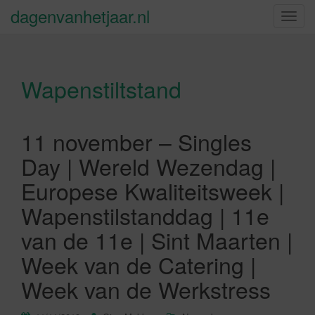
dagenvanhetjaar.nl
S
c
h
a
Wapenstiltstand
k
e
l
n
11 november – Singles
a
Day | Wereld Wezendag |
v
i
Europese Kwaliteitsweek |
g
Wapenstilstanddag | 11e
a
t
van de 11e | Sint Maarten |
i
Week van de Catering |
e
Week van de Werkstress