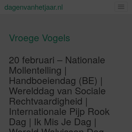
dagenvanhetjaar.nl
S
c
h
a
Vroege Vogels
k
e
l
n
20 februari – Nationale
a
Mollentelling |
v
i
Handboeiendag (BE) |
g
Werelddag van Sociale
a
t
Rechtvaardigheid |
i
Internationale Pijp Rook
e
Dag | Ik Mis Je Dag |
Wereld Walvissen Dag