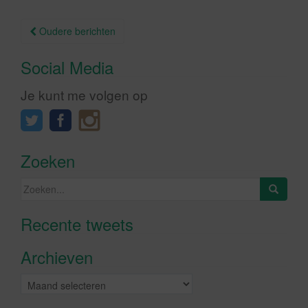
Berichtnavigatie
Oudere berichten
Social Media
Je kunt me volgen op
Zoeken
Zoeken
naar:
Recente tweets
Klik om marketing cookies te
accepteren en deze inhoud in te
Archieven
schakelen
Archieven