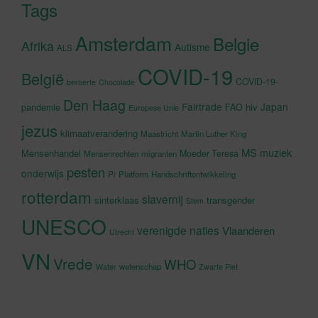
Tags
Amsterdam
Belgie
Afrika
Autisme
ALS
COVID-19
België
COVID-19-
beroerte
Chocolade
Den Haag
Fairtrade
Japan
hiv
pandemie
FAO
Europese Unie
jezus
klimaatverandering
Maastricht
Martin Luther King
MS
muziek
Mensenhandel
Moeder Teresa
Mensenrechten
migranten
pesten
onderwijs
Pi
Platform Handschriftontwikkeling
rotterdam
slavernij
sinterklaas
transgender
Stem
UNESCO
verenigde naties
Vlaanderen
Utrecht
VN
Vrede
WHO
wetenschap
Water
Zwarte Piet