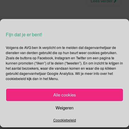
Lees verder
Fijn dat je er bent!
3 mei – (inter) Nationaal
Vogelconcert | Dag van de
Volgens de AVG ben ik verplicht om te melden dat dagenvanhetjaar de
diensten van derden gebruikt die op hun beurt weer cookies gebruiken.
Persvrijheid | Dag van de
Zoals de buttons op Facebook, Instagram en Twitter om een pagina te
kunnen promoten (“liken”) of te delen (“tweeten”). En om inzicht te krijgen in
Lach | Dag van de
het aantal bezoekers, waar die vandaan komen en waar die op klikken
gebruikt dagenvanhetjaar Google Analytics. Wil je meer info over het
Couveuseouders |
cookiebeleid kijk dan in het Menu.
Wereldgebedsdag voor
Alle cookies
Roepingen | Wild Koala
Day | Dag van de Zon |
Weigeren
Week van ons Water
Coockiebeleid