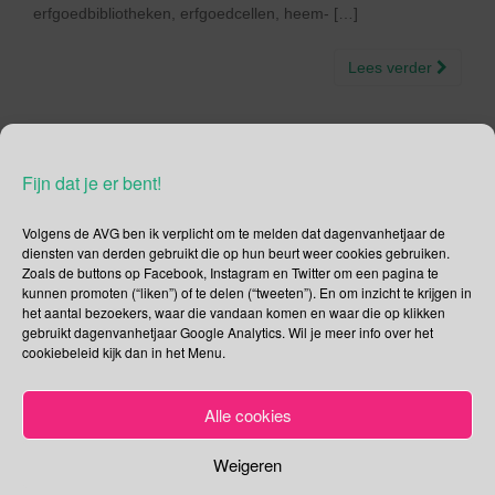
erfgoedbibliotheken, erfgoedcellen, heem- […]
Lees verder
Fijn dat je er bent!
6 april – Internationale Dag
Volgens de AVG ben ik verplicht om te melden dat dagenvanhetjaar de
van Sport voor
diensten van derden gebruikt die op hun beurt weer cookies gebruiken.
Zoals de buttons op Facebook, Instagram en Twitter om een pagina te
Ontwikkeling en Vrede |
kunnen promoten (“liken”) of te delen (“tweeten”). En om inzicht te krijgen in
het aantal bezoekers, waar die vandaan komen en waar die op klikken
Wereld Tafeltennisdag |
gebruikt dagenvanhetjaar Google Analytics. Wil je meer info over het
cookiebeleid kijk dan in het Menu.
Werelddag voor
Lichaamsbeweging
Alle cookies
06/04/2021
Gina Makken
April
Weigeren