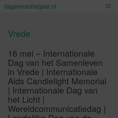
dagenvanhetjaar.nl
S
c
h
a
Vrede
k
e
l
n
16 mei – Internationale
a
Dag van het Samenleven
v
i
in Vrede | Internationale
g
Aids Candlelight Memorial
a
t
| Internationale Dag van
i
het Licht |
e
Wereldcommunicatiedag |
Landelijke Dag van de