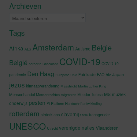
Archieven
schakelen
Archieven
Tags
Amsterdam
Belgie
Afrika
Autisme
ALS
COVID-19
België
COVID-19-
beroerte
Chocolade
Den Haag
Fairtrade
Japan
hiv
pandemie
FAO
Europese Unie
jezus
klimaatverandering
Maastricht
Martin Luther King
MS
muziek
Mensenhandel
Moeder Teresa
Mensenrechten
migranten
pesten
onderwijs
Pi
Platform Handschriftontwikkeling
rotterdam
slavernij
sinterklaas
transgender
Stem
UNESCO
verenigde naties
Vlaanderen
Utrecht