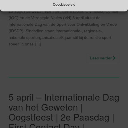
Coockiebeleid
Internationale Dag van Sport voor Ontwikkeling en Vrede Op
23 augustus 2013 riepen het International Olympisch Comité
(IOC) en de Verenigde Naties (VN) 6 april uit tot de
Internationale Dag van de Sport voor Ontwikkeling en Vrede
(IDSDP). Sindsdien staan internationale-, regionale-,
nationale sportorganisaties elk jaar stil bij de rol die sport
speelt in onze […]
Lees verder
5 april – Internationale Dag
van het Geweten |
Oogstfeest | 2e Paasdag |
First Contact Day |