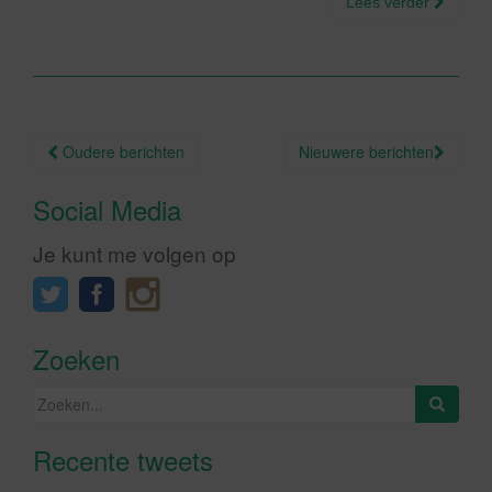
Lees verder
Berichtnavigatie
Oudere berichten
Nieuwere berichten
Social Media
Je kunt me volgen op
Zoeken
Zoeken
naar:
Recente tweets
Klik om marketing cookies te
accepteren en deze inhoud in te