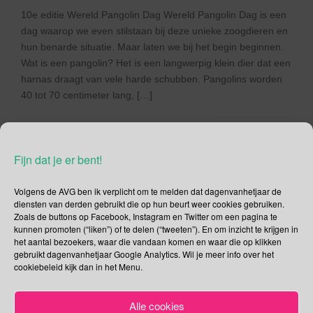
10e editie Wereld Pangolin Dag Wereld Pangolin Dag is een
dag waarop we even stilstaan bij deze unieke zoogdieren en
hun benarde situatie. Maar laten we bij het begin beginnen.
Wat is een pangolin? Het is een langwerpig klein dier dat een
harnas draagt van vele harde schubben. Pangolins worden
40 tot 70 centimeter lang, […]
Lees verder
Fijn dat je er bent!
Volgens de AVG ben ik verplicht om te melden dat dagenvanhetjaar de
diensten van derden gebruikt die op hun beurt weer cookies gebruiken.
Social Media
Zoals de buttons op Facebook, Instagram en Twitter om een pagina te
kunnen promoten (“liken”) of te delen (“tweeten”). En om inzicht te krijgen in
het aantal bezoekers, waar die vandaan komen en waar die op klikken
Je kunt me volgen op
gebruikt dagenvanhetjaar Google Analytics. Wil je meer info over het
cookiebeleid kijk dan in het Menu.
Alle cookies