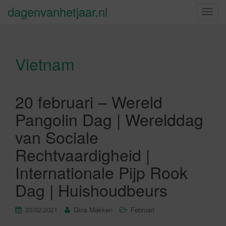
dagenvanhetjaar.nl
S
c
h
a
Vietnam
k
e
l
n
20 februari – Wereld
a
Pangolin Dag | Werelddag
v
i
van Sociale
g
Rechtvaardigheid |
a
t
Internationale Pijp Rook
i
Dag | Huishoudbeurs
e
20/02/2021
Gina Makken
Februari