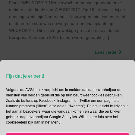
Finale WEURO2017 Niet verwacht maar wel gehoopt, onze
meiden in de finale van WEURO2017. Op 16 juli was ik bij de
openingswedstrijd Nederland – Noorwegen, niet wetende dat
dit de eerste stap was op weg naar een finaleplaats op
WEURO2017. Dit is zo’n geweldige prestatie en als de titel
Europees Kampioen 2017 binnen wordt gehaald […]
Lees verder
Fijn dat je er bent!
Berichtnavigatie
Volgens de AVG ben ik verplicht om te melden dat dagenvanhetjaar de
Nieuwere berichten
diensten van derden gebruikt die op hun beurt weer cookies gebruiken.
Zoals de buttons op Facebook, Instagram en Twitter om een pagina te
kunnen promoten (“liken”) of te delen (“tweeten”). En om inzicht te krijgen in
Social Media
het aantal bezoekers, waar die vandaan komen en waar die op klikken
gebruikt dagenvanhetjaar Google Analytics. Wil je meer info over het
Je kunt me volgen op
cookiebeleid kijk dan in het Menu.