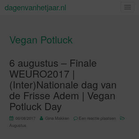
dagenvanhetjaar.nl
S
c
h
a
Vegan Potluck
k
e
l
n
6 augustus – Finale
a
WEURO2017 |
v
i
(Inter)Nationale dag van
g
de Frisse Adem | Vegan
a
t
Potluck Day
i
e
06/08/2017
Gina Makken
Een reactie plaatsen
Augustus