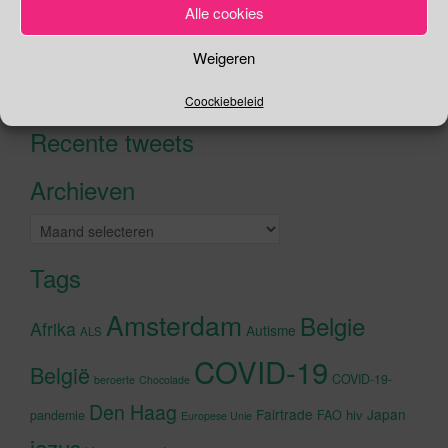
Alle cookies
Zoeken
Weigeren
Zoeken
Coockiebeleid
naar:
Recente tweets
Klik om marketing cookies te
accepteren en deze inhoud in te
Archieven
schakelen
Archieven
Tags
Amsterdam
Belgie
Afrika
Autisme
ALS
COVID-19
België
COVID-19-
beroerte
Chocolade
Den Haag
Fairtrade
Japan
hiv
pandemie
FAO
Europese Unie
jezus