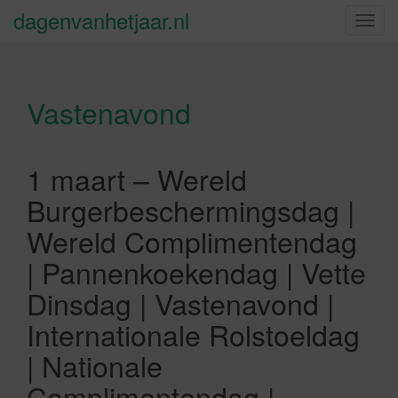
dagenvanhetjaar.nl
S
c
h
a
Vastenavond
k
e
l
n
1 maart – Wereld
a
Burgerbeschermingsdag |
v
i
Wereld Complimentendag
g
| Pannenkoekendag | Vette
a
t
Dinsdag | Vastenavond |
i
Internationale Rolstoeldag
e
| Nationale
Complimentendag |