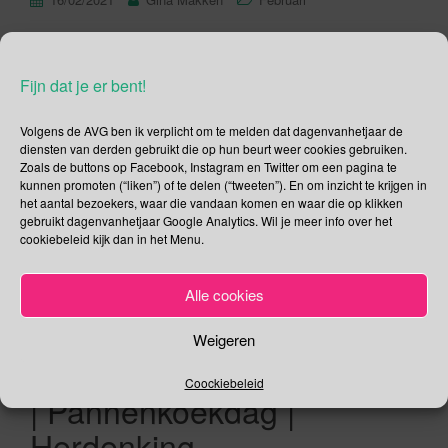
Vette Dinsdag Vette Dinsdag is de dinsdag voor Aswoensdag
en luidt traditioneel het einde van de carnavalsperiode in. Tot
Fijn dat je er bent!
dinsdagmiddernacht mag nog Carnaval worden gevierd en
kun je als vastenavondgek lekker los gaan. In de katholieke
Volgens de AVG ben ik verplicht om te melden dat dagenvanhetjaar de
traditie is klokslag middernacht Carnaval voorbij en begint de
diensten van derden gebruikt die op hun beurt weer cookies gebruiken.
Zoals de buttons op Facebook, Instagram en Twitter om een pagina te
veertigdaagse vastentijd tot het paasfeest. In de Rooms-
kunnen promoten (“liken”) of te delen (“tweeten”). En om inzicht te krijgen in
Katholieke kerk vond […]
het aantal bezoekers, waar die vandaan komen en waar die op klikken
gebruikt dagenvanhetjaar Google Analytics. Wil je meer info over het
cookiebeleid kijk dan in het Menu.
Lees verder
Alle cookies
Weigeren
25 februari – Vastenavond
Coockiebeleid
| Pannenkoekdag |
Herdenking