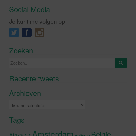
Social Media
Je kunt me volgen op
Zoeken
Zoeken
naar:
Recente tweets
Klik om marketing cookies te
accepteren en deze inhoud in te
Archieven
schakelen
Archieven
Tags
Amsterdam
Belgie
Afrika
Autisme
ALS