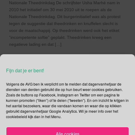
Nationale Theedrinkdag De schrijfster Usha Marhé nam in
2010 het initiatief om 30 mei 2010 uit te roepen als de
Nationale Theedrinkdag. Dit burgerinitiatief was als protest
tegen de suggestie dat theedrinken en knuffelen slecht is
voor de maatschappij. Op theedrinken werd ook het etiket
“incompetente softie” geplakt. Theedrinken kreeg een
negatieve lading en dat […]
Lees verder
Fijn dat je er bent!
Volgens de AVG ben ik verplicht om te melden dat dagenvanhetjaar de
diensten van derden gebruikt die op hun beurt weer cookies gebruiken.
Zoals de buttons op Facebook, Instagram en Twitter om een pagina te
Social Media
kunnen promoten (“liken”) of te delen (“tweeten”). En om inzicht te krijgen in
het aantal bezoekers, waar die vandaan komen en waar die op klikken
Je kunt me volgen op
gebruikt dagenvanhetjaar Google Analytics. Wil je meer info over het
cookiebeleid kijk dan in het Menu.
Alle cookies