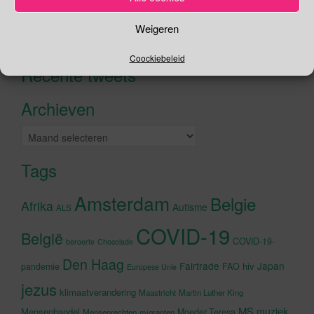
Zoeken
Weigeren
Zoeken
naar:
Coockiebeleid
Recente tweets
Klik om marketing cookies te
accepteren en deze inhoud in te
Archieven
schakelen
Archieven
Tags
Amsterdam
Belgie
Afrika
Autisme
ALS
COVID-19
België
COVID-19-
beroerte
Chocolade
Den Haag
Fairtrade
Japan
hiv
pandemie
FAO
Europese Unie
jezus
klimaatverandering
Maastricht
Martin Luther King
MS
muziek
Mensenhandel
Moeder Teresa
Mensenrechten
migranten