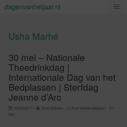
dagenvanhetjaar.nl
S
c
h
a
Usha Marhé
k
e
l
n
30 mei – Nationale
a
Theedrinkdag |
v
i
Internationale Dag van het
g
Bedplassen | Sterfdag
a
t
Jeanne d’Arc
i
e
30/05/2017
Gina Makken
Een reactie plaatsen
Mei