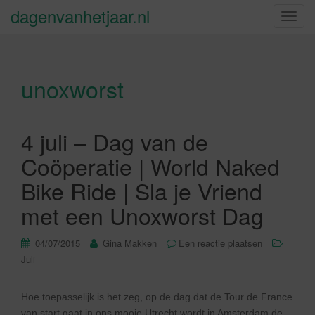
dagenvanhetjaar.nl
S
c
h
a
unoxworst
k
e
l
n
4 juli – Dag van de
a
Coöperatie | World Naked
v
i
Bike Ride | Sla je Vriend
g
met een Unoxworst Dag
a
t
04/07/2015
Gina Makken
Een reactie plaatsen
i
Juli
e
Hoe toepasselijk is het zeg, op de dag dat de Tour de France
van start gaat in ons mooie Utrecht wordt in Amsterdam de