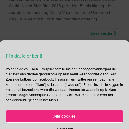
World Naked Bike Ride 2015 gereden. En als klap op de
vuurpijl is het ook nog “Sla je Vriend met een Unoxworst
Dag”. Wie verzint nu zo’n dag met die worsten? […]
Lees verder
Fijn dat je er bent!
Social Media
Volgens de AVG ben ik verplicht om te melden dat dagenvanhetjaar de
diensten van derden gebruikt die op hun beurt weer cookies gebruiken.
Zoals de buttons op Facebook, Instagram en Twitter om een pagina te
Je kunt me volgen op
kunnen promoten (“liken”) of te delen (“tweeten”). En om inzicht te krijgen in
het aantal bezoekers, waar die vandaan komen en waar die op klikken
gebruikt dagenvanhetjaar Google Analytics. Wil je meer info over het
cookiebeleid kijk dan in het Menu.
Zoeken
Alle cookies
Zoeken
naar:
Weigeren