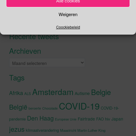
Alle cookies
Zoeken
Weigeren
Zoeken
naar:
Coockiebeleid
Recente tweets
Klik om marketing cookies te
accepteren en deze inhoud in te
Archieven
schakelen
Archieven
Tags
Amsterdam
Belgie
Afrika
Autisme
ALS
COVID-19
België
COVID-19-
beroerte
Chocolade
Den Haag
Fairtrade
Japan
hiv
pandemie
FAO
Europese Unie
jezus
klimaatverandering
Maastricht
Martin Luther King