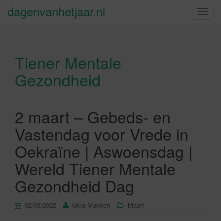
dagenvanhetjaar.nl
S
c
h
a
Tiener Mentale
k
e
Gezondheid
l
n
a
2 maart – Gebeds- en
v
i
Vastendag voor Vrede in
g
Oekraïne | Aswoensdag |
a
t
Wereld Tiener Mentale
i
Gezondheid Dag
e
02/03/2022
Gina Makken
Maart