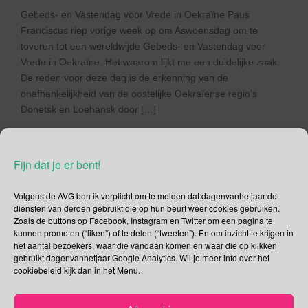
Gebeds- en Vastendag voor Vrede in Oekraïne Paus
Franciscus riep vorige week op om Aswoensdag om te
toveren tot een wereldwijde Gebeds- en Vastendag voor
Vrede in Oekraïne. Het waarom lijkt me een duidelijke zaak.
De reden voor deze dag is de erkenning van de
onafhankelijkheid van de oostelijke Oekraïense regio’s
Donetsk en Loehansk door […]
Lees verder
Fijn dat je er bent!
Volgens de AVG ben ik verplicht om te melden dat dagenvanhetjaar de
diensten van derden gebruikt die op hun beurt weer cookies gebruiken.
Zoals de buttons op Facebook, Instagram en Twitter om een pagina te
Social Media
kunnen promoten (“liken”) of te delen (“tweeten”). En om inzicht te krijgen in
het aantal bezoekers, waar die vandaan komen en waar die op klikken
Je kunt me volgen op
gebruikt dagenvanhetjaar Google Analytics. Wil je meer info over het
cookiebeleid kijk dan in het Menu.