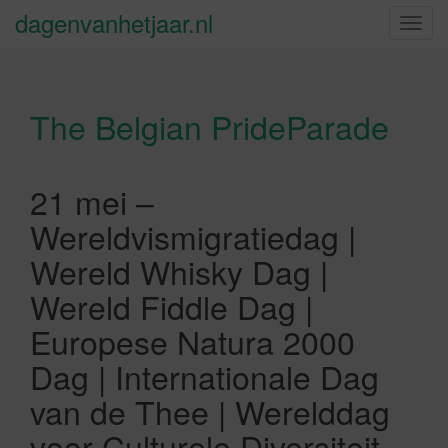
dagenvanhetjaar.nl
S
c
h
a
The Belgian PrideParade
k
e
l
n
21 mei –
a
Wereldvismigratiedag |
v
i
Wereld Whisky Dag |
g
Wereld Fiddle Dag |
a
t
Europese Natura 2000
i
Dag | Internationale Dag
e
van de Thee | Werelddag
voor Culturele Diversiteit,