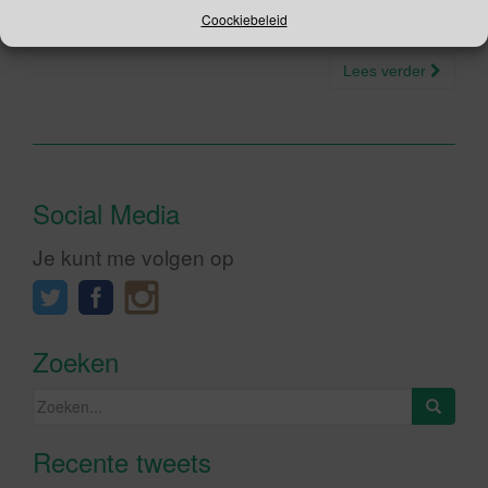
vanuit Utrecht ben je met de Thalys binnen de 3 […]
Coockiebeleid
Lees verder
Social Media
Je kunt me volgen op
Zoeken
Zoeken
naar:
Recente tweets
Klik om marketing cookies te
accepteren en deze inhoud in te