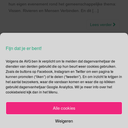
hun eigen evenement rond het gemeenschappelijke thema:
Vissen. Rivieren en Mensen Verbinden. En dit […]
Lees verder
Fijn dat je er bent!
16 mei – The Belgian
Volgens de AVG ben ik verplicht om te melden dat dagenvanhetjaar de
diensten van derden gebruikt die op hun beurt weer cookies gebruiken.
PrideParade
Zoals de buttons op Facebook, Instagram en Twitter om een pagina te
kunnen promoten (“liken”) of te delen (“tweeten”). En om inzicht te krijgen in
het aantal bezoekers, waar die vandaan komen en waar die op klikken
16/05/2015
Gina Makken
Een reactie plaatsen
gebruikt dagenvanhetjaar Google Analytics. Wil je meer info over het
Mei
cookiebeleid kijk dan in het Menu.
Ik heb goed nieuws voor wie niet kan wachten op de
Alle cookies
Amsterdamse Canal Parade 2015, vandaag is in Brussel The
Belgian Pride! Jammer dat Fyra niet rijdt anders was je er zo
Weigeren
geweest
Maar goed, je kan gelukkig wel met de Thalys en