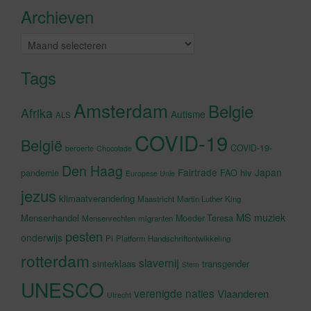
Archieven
schakelen
Archieven
Tags
Amsterdam
Belgie
Afrika
Autisme
ALS
COVID-19
België
COVID-19-
beroerte
Chocolade
Den Haag
Fairtrade
Japan
hiv
pandemie
FAO
Europese Unie
jezus
klimaatverandering
Maastricht
Martin Luther King
MS
muziek
Mensenhandel
Moeder Teresa
Mensenrechten
migranten
pesten
onderwijs
Pi
Platform Handschriftontwikkeling
rotterdam
slavernij
sinterklaas
transgender
Stem
UNESCO
verenigde naties
Vlaanderen
Utrecht