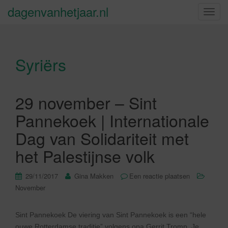
dagenvanhetjaar.nl
S
c
h
a
Syriërs
k
e
l
n
29 november – Sint
a
Pannekoek | Internationale
v
i
Dag van Solidariteit met
g
het Palestijnse volk
a
t
29/11/2017
Gina Makken
Een reactie plaatsen
i
November
e
Sint Pannekoek De viering van Sint Pannekoek is een “hele
ouwe Rotterdamse traditie” volgens opa Gerrit Tromp. Je