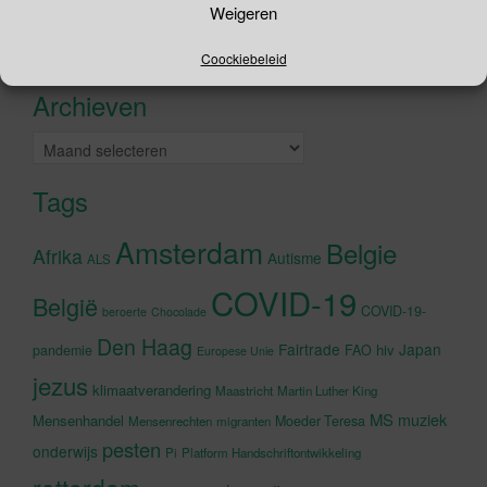
Weigeren
naar:
Recente tweets
Klik om marketing cookies te
Coockiebeleid
accepteren en deze inhoud in te
Archieven
schakelen
Archieven
Tags
Amsterdam
Belgie
Afrika
Autisme
ALS
COVID-19
België
COVID-19-
beroerte
Chocolade
Den Haag
Fairtrade
Japan
hiv
pandemie
FAO
Europese Unie
jezus
klimaatverandering
Maastricht
Martin Luther King
MS
muziek
Mensenhandel
Moeder Teresa
Mensenrechten
migranten
pesten
onderwijs
Pi
Platform Handschriftontwikkeling