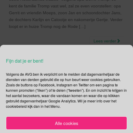
kent de familie Tromp vast wel, zal ze even voorstellen: opa
Gerrit en vriendin Moeps, zoon Jan en schoondochter Jans,
de dochters Karlijn en Catootje en nakomertje Gertje. Verder
loopt er in huize Tromp nog de Rode […]
Lees verder
Fijn dat je er bent!
Volgens de AVG ben ik verplicht om te melden dat dagenvanhetjaar de
Social Media
diensten van derden gebruikt die op hun beurt weer cookies gebruiken.
Zoals de buttons op Facebook, Instagram en Twitter om een pagina te
kunnen promoten (“liken”) of te delen (“tweeten”). En om inzicht te krijgen in
Je kunt me volgen op
het aantal bezoekers, waar die vandaan komen en waar die op klikken
gebruikt dagenvanhetjaar Google Analytics. Wil je meer info over het
cookiebeleid kijk dan in het Menu.
Zoeken
Alle cookies
Zoeken