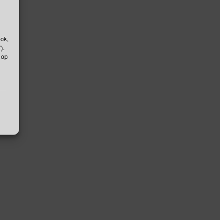
ook,
).
 op