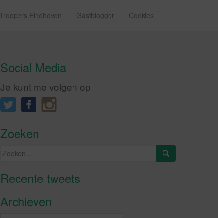
 Troopers Eindhoven
Gastblogger
Cookies
Social Media
Je kunt me volgen op
Zoeken
Zoeken
naar:
Recente tweets
Klik om marketing cookies te
accepteren en deze inhoud in te
Archieven
schakelen