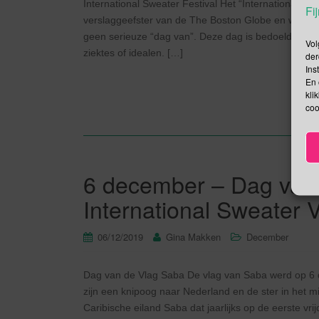
International Sweater Festival Het “International S
Fij
verslaggeefster van de The Boston Globe en wordt ge
geen serieuze “dag van”. Deze dag is bedoeld als v
Vol
ziektes of idealen. […]
der
Ins
En 
kli
coo
6 december – Dag van 
International Sweater V
06/12/2019
Gina Makken
December
Dag van de Vlag Saba De vlag van Saba werd op 6 
zijn een knipoog naar Nederland en de ster in het m
Caribische eiland Saba dat jaarlijks op de eerste vrij