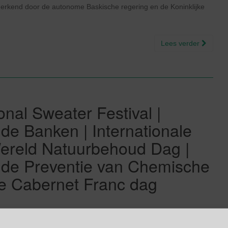
l erkend door de autonome Baskische regering en de Koninklijke
Lees verder
nal Sweater Festival |
 de Banken | Internationale
ereld Natuurbehoud Dag |
n de Preventie van Chemische
le Cabernet Franc dag