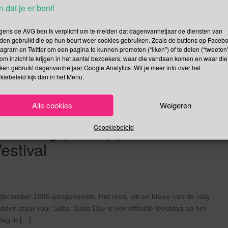
weater Vestival” werd in 2007 bedacht door Carolyn Johnson een
n dat je er bent!
vierd op de tweede vrijdag na Thanksgiving. Natuurlijk is dit
rolijke parodie op alle “dagen van” met serieuze onderwerpen over
gens de AVG ben ik verplicht om te melden dat dagenvanhetjaar de diensten van
den gebruikt die op hun beurt weer cookies gebruiken. Zoals de buttons op Faceb
tagram en Twitter om een pagina te kunnen promoten (“liken”) of te delen (“tweeten”
om inzicht te krijgen in het aantal bezoekers, waar die vandaan komen en waar die
Lees verder
kken gebruikt dagenvanhetjaar Google Analytics. Wil je meer info over het
kiebeleid kijk dan in het Menu.
Alle cookies
Weigeren
de Vlag (Saba) |
Coockiebeleid
estival
december 1985 aangenomen. Het rood, wit en blauw van de vlag
idden staat voor Saba. Saba Day is een officiële feestdag op het
dag in […]