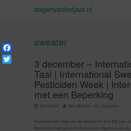
dagenvanhetjaar.nl
sweater
F
3 december – Internat
a
T
Taal | International Swe
c
w
Pesticiden Week | Int
e
i
met een Beperking
b
t
o
t
03/12/2021
Gina Makken
December
o
e
k
Internationale Dag van de Baskische Taal Elk jaar 
r
Baskische Taal gevierd. Euskararen Eguna zoals de