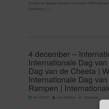
Society for Basque Studies en werd in 1995 officiee
Academie […]
4 december – Internatio
Internationale Dag van
Dag van de Cheeta | W
Internationale Dag va
Rampen | Internationa
04/12/2020
Gina Makken
December