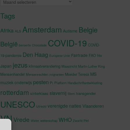
Archieven
Tags
Amsterdam
Belgie
Afrika
Autisme
ALS
COVID-19
België
COVID-
beroerte
Chocolade
Den Haag
Fairtrade
hiv
19-pandemie
FAO
Europese Unie
jezus
Japan
klimaatverandering
Maastricht
Martin Luther King
MS
Mensenhandel
Moeder Teresa
Mensenrechten
migranten
pesten
muziek
onderwijs
Pi
Platform Handschriftontwikkeling
rotterdam
slavernij
sinterklaas
transgender
Stem
UNESCO
verenigde naties
Vlaanderen
Utrecht
VN
Vrede
WHO
wetenschap
Water
Zwarte Piet