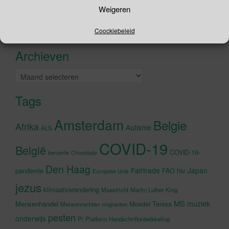
Zoeken
Weigeren
naar:
Recente tweets
Coockiebeleid
Klik om marketing cookies te
accepteren en deze inhoud in te
Archieven
schakelen
Archieven
Tags
Amsterdam
Belgie
Afrika
Autisme
ALS
COVID-19
België
COVID-19-
beroerte
Chocolade
Den Haag
Fairtrade
Japan
hiv
pandemie
FAO
Europese Unie
jezus
klimaatverandering
Maastricht
Martin Luther King
MS
muziek
Mensenhandel
Moeder Teresa
Mensenrechten
migranten
pesten
onderwijs
Pi
Platform Handschriftontwikkeling