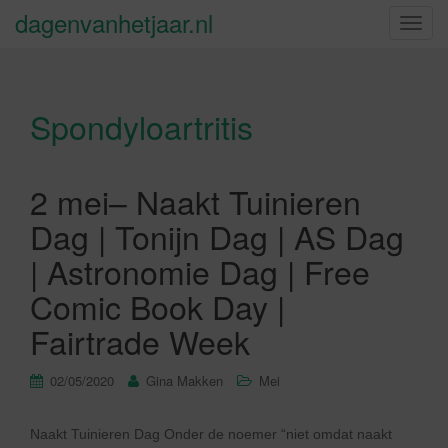
dagenvanhetjaar.nl
S
c
h
a
Spondyloartritis
k
e
l
n
2 mei– Naakt Tuinieren
a
Dag | Tonijn Dag | AS Dag
v
i
| Astronomie Dag | Free
g
Comic Book Day |
a
t
Fairtrade Week
i
e
02/05/2020
Gina Makken
Mei
Naakt Tuinieren Dag Onder de noemer “niet omdat naakt