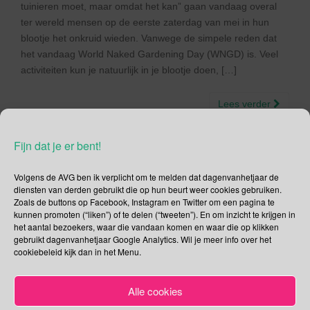
tuinieren moet, maar omdat het kan” gaan vandaag overal
ter wereld mensen op de eerste zaterdag van mei in hun
blootje het onkruid wieden. Vanwege de simpele reden dat
het vandaag World Naked Gardening Day (WNGD) is. Veel
activiteiten kun je natuurlijk in je blootje doen, […]
Lees verder
Fijn dat je er bent!
Volgens de AVG ben ik verplicht om te melden dat dagenvanhetjaar de
Social Media
diensten van derden gebruikt die op hun beurt weer cookies gebruiken.
Zoals de buttons op Facebook, Instagram en Twitter om een pagina te
kunnen promoten (“liken”) of te delen (“tweeten”). En om inzicht te krijgen in
Je kunt me volgen op
het aantal bezoekers, waar die vandaan komen en waar die op klikken
gebruikt dagenvanhetjaar Google Analytics. Wil je meer info over het
cookiebeleid kijk dan in het Menu.
Zoeken
Alle cookies