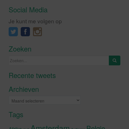
Social Media
Je kunt me volgen op
Zoeken
Zoeken
naar:
Recente tweets
Klik om marketing cookies te
accepteren en deze inhoud in te
Archieven
schakelen
Archieven
Tags
Amsterdam
Belgie
Afrika