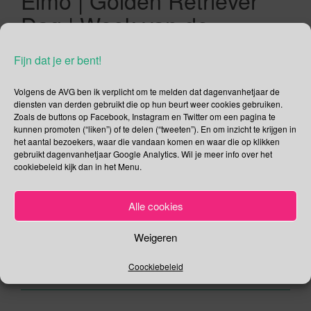
Elmo | Golden Retriever
Dag | Week van de
Circulaire Economie
Fijn dat je er bent!
03/02/2020
Gina Makken
Februari
Volgens de AVG ben ik verplicht om te melden dat dagenvanhetjaar de
diensten van derden gebruikt die op hun beurt weer cookies gebruiken.
20e Werelddag zonder Mobiele Telefoon De initiator van de
Zoals de buttons op Facebook, Instagram en Twitter om een pagina te
kunnen promoten (“liken”) of te delen (“tweeten”). En om inzicht te krijgen in
Werelddagen zonder Mobiele Telefoon en Smartphone is de
het aantal bezoekers, waar die vandaan komen en waar die op klikken
Franse schrijver Phil Marso. Hij richtte de vereniging
gebruikt dagenvanhetjaar Google Analytics. Wil je meer info over het
Adikphonia op die verantwoordelijk is voor het organiseren
cookiebeleid kijk dan in het Menu.
van deze jubileumeditie. Doel van deze dagen (3 t/m 9
februari) is een discussie rond deze communicatie-
Alle cookies
instrumenten opgang te brengen. Discussie over […]
Weigeren
Lees verder
Coockiebeleid