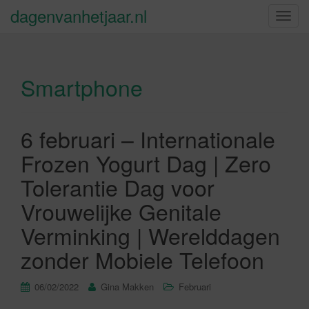
dagenvanhetjaar.nl
S
c
h
a
Smartphone
k
e
l
n
6 februari – Internationale
a
Frozen Yogurt Dag | Zero
v
i
Tolerantie Dag voor
g
Vrouwelijke Genitale
a
t
Verminking | Werelddagen
i
zonder Mobiele Telefoon
e
06/02/2022
Gina Makken
Februari