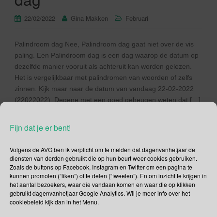
22/02/2022
Gina Makken
Februari
Palindroom dag Nee, Palindroom dag gaat niet over de vis
paling. Een Palindroom dag is een dag waarop de datum op
dezelfde manier vooruit als achteruit kan worden gelezen.
Het is vergelijkbaar met palindromen van woorden of zelfs
zinnen. Kijk maar naar de datum van vandaag 22-02-2022
(22022022). Degene met een goed geheugen weten dat […]
Lees verder
Fijn dat je er bent!
Volgens de AVG ben ik verplicht om te melden dat dagenvanhetjaar de
diensten van derden gebruikt die op hun beurt weer cookies gebruiken.
Zoals de buttons op Facebook, Instagram en Twitter om een pagina te
kunnen promoten (“liken”) of te delen (“tweeten”). En om inzicht te krijgen in
Social Media
het aantal bezoekers, waar die vandaan komen en waar die op klikken
gebruikt dagenvanhetjaar Google Analytics. Wil je meer info over het
cookiebeleid kijk dan in het Menu.
Je kunt me volgen op