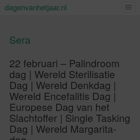
dagenvanhetjaar.nl
S
c
h
a
Sera
k
e
l
n
22 februari – Palindroom
a
dag | Wereld Sterilisatie
v
i
Dag | Wereld Denkdag |
g
Wereld Encefalitis Dag |
a
t
Europese Dag van het
i
Slachtoffer | Single Tasking
e
Dag | Wereld Margarita-
dag