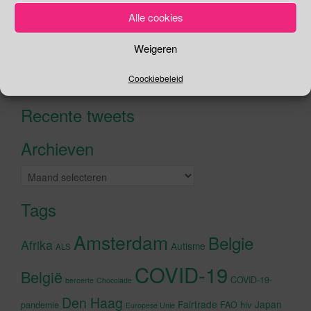
Alle cookies
Zoeken
Weigeren
Zoeken
Coockiebeleid
naar:
Recente tweets
Klik om marketing cookies te
accepteren en deze inhoud in te
Archieven
schakelen
Archieven
Tags
Amsterdam
Belgie
Afrika
Autisme
ALS
COVID-19
België
COVID-19-
beroerte
Chocolade
Den Haag
Fairtrade
Japan
hiv
pandemie
FAO
Europese Unie