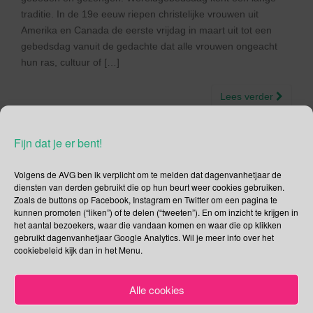
traditie. In de 19e eeuw riepen christelijke vrouwen uit
Amerika en Canada de eerste vrijdag in maart uit tot een
gebedsdag vanuit de gedachte dat alle vrouwen ongeacht
hun ras, cultuur of […]
Lees verder
Fijn dat je er bent!
Volgens de AVG ben ik verplicht om te melden dat dagenvanhetjaar de
Social Media
diensten van derden gebruikt die op hun beurt weer cookies gebruiken.
Zoals de buttons op Facebook, Instagram en Twitter om een pagina te
kunnen promoten (“liken”) of te delen (“tweeten”). En om inzicht te krijgen in
Je kunt me volgen op
het aantal bezoekers, waar die vandaan komen en waar die op klikken
gebruikt dagenvanhetjaar Google Analytics. Wil je meer info over het
cookiebeleid kijk dan in het Menu.
Zoeken
Alle cookies
Zoeken