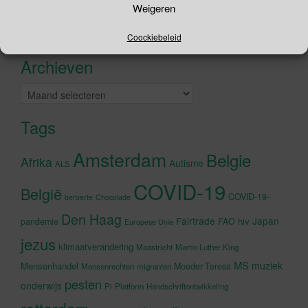
Weigeren
naar:
Recente tweets
Klik om marketing cookies te
Coockiebeleid
accepteren en deze inhoud in te
Archieven
schakelen
Archieven
Tags
Amsterdam
Belgie
Afrika
Autisme
ALS
COVID-19
België
COVID-19-
beroerte
Chocolade
Den Haag
Fairtrade
Japan
hiv
pandemie
FAO
Europese Unie
jezus
klimaatverandering
Maastricht
Martin Luther King
MS
muziek
Mensenhandel
Moeder Teresa
Mensenrechten
migranten
pesten
onderwijs
Pi
Platform Handschriftontwikkeling