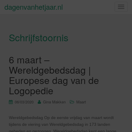
dagenvanhetjaar.nl
S
c
h
a
Schrijfstoornis
k
e
l
n
6 maart –
a
Wereldgebedsdag |
v
i
Europese dag van de
g
Logopedie
a
t
06/03/2020
Gina Makken
Maart
i
e
Wereldgebedsdag Op de eerste vrijdag van maart wordt
tijdens de viering van Wereldgebedsdag in 173 landen
gebeden en gezongen. Wereldgebedsdag kent een lange