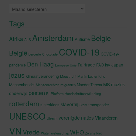
Archieven
Tags
Amsterdam
Belgie
Afrika
Autisme
ALS
COVID-19
België
COVID-19-
beroerte
Chocolade
Den Haag
Fairtrade
Japan
hiv
pandemie
FAO
Europese Unie
jezus
klimaatverandering
Maastricht
Martin Luther King
MS
muziek
Mensenhandel
Moeder Teresa
Mensenrechten
migranten
pesten
onderwijs
Pi
Platform Handschriftontwikkeling
rotterdam
slavernij
sinterklaas
transgender
Stem
UNESCO
verenigde naties
Vlaanderen
Utrecht
VN
Vrede
WHO
wetenschap
Water
Zwarte Piet