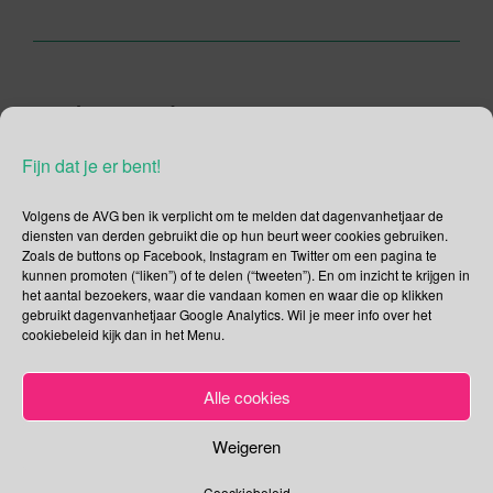
5 december –
Pakjesavond of
Fijn dat je er bent!
Klausjagen?
Volgens de AVG ben ik verplicht om te melden dat dagenvanhetjaar de
diensten van derden gebruikt die op hun beurt weer cookies gebruiken.
05/12/2015
Gina Makken
Een reactie plaatsen
Zoals de buttons op Facebook, Instagram en Twitter om een pagina te
December
kunnen promoten (“liken”) of te delen (“tweeten”). En om inzicht te krijgen in
het aantal bezoekers, waar die vandaan komen en waar die op klikken
gebruikt dagenvanhetjaar Google Analytics. Wil je meer info over het
Internationale Vrijwilligersdag voor Economische en Sociale
cookiebeleid kijk dan in het Menu.
Ontwikkeling Op 17 december 1985 heeft de Verenigde
Naties 5 december uitgeroepen tot de Internationale
Alle cookies
Vrijwilligersdag voor Economische en Sociale Ontwikkeling.
Een dag die wereldwijd wordt gebruikt om alle vrijwilligers te
Weigeren
bedanken. De Internationale Vrijwilligersdag laat ik aan me
voorbij gaan, ik richt mijn pijlen liever op de Nationale […]
Coockiebeleid