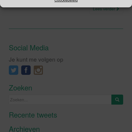
Lees verder
Social Media
Je kunt me volgen op
Zoeken
Zoeken
naar:
Recente tweets
Klik om marketing cookies te
accepteren en deze inhoud in te
Archieven
schakelen