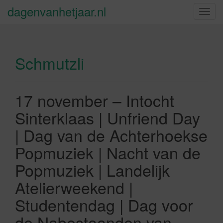
dagenvanhetjaar.nl
S
c
h
a
Schmutzli
k
e
l
n
17 november – Intocht
a
Sinterklaas | Unfriend Day
v
i
| Dag van de Achterhoekse
g
Popmuziek | Nacht van de
a
t
Popmuziek | Landelijk
i
Atelierweekend |
e
Studentendag | Dag voor
de Nabestaanden van