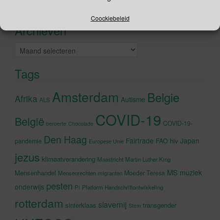
Recente tweets
Klik om marketing cookies te
accepteren en deze inhoud in te
Coockiebeleid
Archieven
schakelen
Archieven
Tags
Amsterdam
Belgie
Afrika
Autisme
ALS
COVID-19
België
COVID-19-
beroerte
Chocolade
Den Haag
Fairtrade
Japan
hiv
pandemie
FAO
Europese Unie
jezus
klimaatverandering
Maastricht
Martin Luther King
MS
muziek
Mensenhandel
Moeder Teresa
Mensenrechten
migranten
pesten
onderwijs
Pi
Platform Handschriftontwikkeling
rotterdam
slavernij
sinterklaas
transgender
Stem