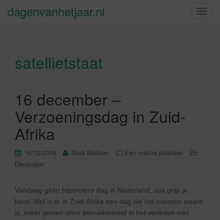
dagenvanhetjaar.nl
S
c
h
a
satellietstaat
k
e
l
n
16 december –
a
Verzoeningsdag in Zuid-
v
i
Afrika
g
a
16/12/2014
Gina Makken
Een reactie plaatsen
t
December
i
e
Vandaag géén bijzondere dag in Nederland, dus grijp je
kans! Wel is er in Zuid-Afrika een dag die het noemen waard
is, zeker gezien onze betrokkenheid in het verleden met