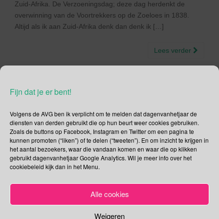
Zuid-Afrika. De Verzoeningsdag; deze dag herdenkt de
overwinning van de Voortrekkers op de Zoeloes in 1838.
Altijd als ik aan Zuid-Afrika denk dan denk ik […]
Lees verder
Fijn dat je er bent!
Social Media
Volgens de AVG ben ik verplicht om te melden dat dagenvanhetjaar de
diensten van derden gebruikt die op hun beurt weer cookies gebruiken.
Zoals de buttons op Facebook, Instagram en Twitter om een pagina te
Je kunt me volgen op
kunnen promoten (“liken”) of te delen (“tweeten”). En om inzicht te krijgen in
het aantal bezoekers, waar die vandaan komen en waar die op klikken
gebruikt dagenvanhetjaar Google Analytics. Wil je meer info over het
cookiebeleid kijk dan in het Menu.
Zoeken
Alle cookies
Zoeken
naar:
Weigeren