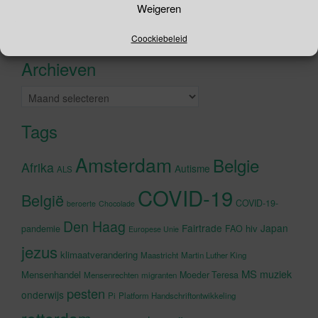
Weigeren
naar:
Recente tweets
Klik om marketing cookies te
Coockiebeleid
accepteren en deze inhoud in te
Archieven
schakelen
Archieven
Tags
Amsterdam
Belgie
Afrika
Autisme
ALS
COVID-19
België
COVID-19-
beroerte
Chocolade
Den Haag
Fairtrade
Japan
hiv
pandemie
FAO
Europese Unie
jezus
klimaatverandering
Maastricht
Martin Luther King
MS
muziek
Mensenhandel
Moeder Teresa
Mensenrechten
migranten
pesten
onderwijs
Pi
Platform Handschriftontwikkeling