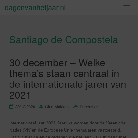
dagenvanhetjaar.nl
S
c
h
a
Santiago de Compostela
k
e
l
n
30 december – Welke
a
thema’s staan centraal in
v
i
de internationale jaren van
g
2021
a
t
30/12/2020
Gina Makken
December
i
e
Internationaal jaar 2021 Jaarlijks worden door de Verenigde
Naties (VN)en de Europese Unie themajaren vastgesteld.
Dat zijn niet de enige organen die het jaar 2021 in gaan met