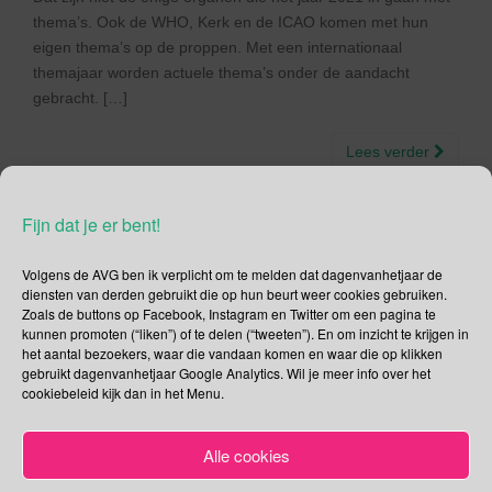
thema’s. Ook de WHO, Kerk en de ICAO komen met hun
eigen thema’s op de proppen. Met een internationaal
themajaar worden actuele thema’s onder de aandacht
gebracht. […]
Lees verder
Fijn dat je er bent!
Volgens de AVG ben ik verplicht om te melden dat dagenvanhetjaar de
Social Media
diensten van derden gebruikt die op hun beurt weer cookies gebruiken.
Zoals de buttons op Facebook, Instagram en Twitter om een pagina te
kunnen promoten (“liken”) of te delen (“tweeten”). En om inzicht te krijgen in
Je kunt me volgen op
het aantal bezoekers, waar die vandaan komen en waar die op klikken
gebruikt dagenvanhetjaar Google Analytics. Wil je meer info over het
cookiebeleid kijk dan in het Menu.
Zoeken
Alle cookies
Zoeken