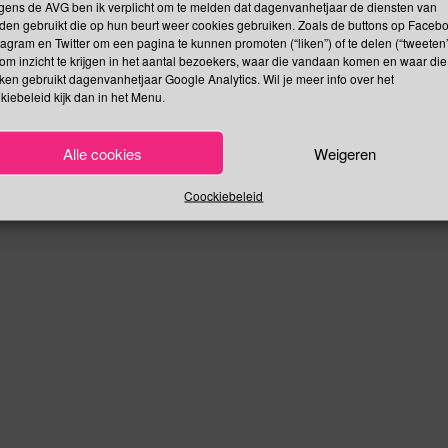
hebben vandaag Nationale Buitenlesdag Werelddagen Duurzame
gens de AVG ben ik verplicht om te melden dat dagenvanhetjaar de diensten van
den gebruikt die op hun beurt weer cookies gebruiken. Zoals de buttons op Faceb
ationale Dag van het Geweten First Contact Day Lees een Landkaart
tagram en Twitter om een pagina te kunnen promoten (“liken”) of te delen (“tweeten”
aag vertel ik meer over de geschiedenis en over hoe maak je
om inzicht te krijgen in het aantal bezoekers, waar die vandaan komen en waar die
kken gebruikt dagenvanhetjaar Google Analytics. Wil je meer info over het
kiebeleid kijk dan in het Menu.
Lees verder
Alle cookies
Weigeren
Coockiebeleid