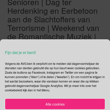
Senioren | Dag ter
Herdenking en Eerbetoon
aan de Slachtoffers van
Terrorisme | Weekend van
de Romantische Muziek |
Edese Heideweek
Fijn dat je er bent!
21/08/2020
Gina Makken
Augustus
Volgens de AVG ben ik verplicht om te melden dat dagenvanhetjaar de
Werelddag van de Ondernemer In 2016 beslist MKB-
diensten van derden gebruikt die op hun beurt weer cookies gebruiken.
Zoals de buttons op Facebook, Instagram en Twitter om een pagina te
Nederland dat jaarlijks op de derde dinsdag van november
kunnen promoten (“liken”) of te delen (“tweeten”). En om inzicht te krijgen in
(20-11-2020) een Nationale Dag van de Ondernemer dient te
het aantal bezoekers, waar die vandaan komen en waar die op klikken
komen. Reden? Ik citeer: “ondernemers verdienen respect
gebruikt dagenvanhetjaar Google Analytics. Wil je meer info over het
cookiebeleid kijk dan in het Menu.
voor hun inzet en een moment waarop aandacht wordt
gegeven aan het belang van ondernemers voor Nederland.
Een dag waarop ondernemers worden bedankt […]
Alle cookies