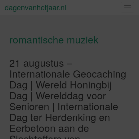
dagenvanhetjaar.nl
S
c
h
a
romantische muziek
k
e
l
n
21 augustus –
a
Internationale Geocaching
v
i
Dag | Wereld Honingbij
g
Dag | Werelddag voor
a
t
Senioren | Internationale
i
Dag ter Herdenking en
e
Eerbetoon aan de
Slachtoffers van