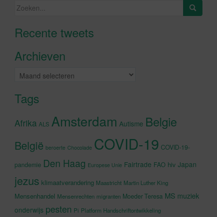
Zoeken
naar:
Recente tweets
Klik om marketing cookies te
accepteren en deze inhoud in te
Archieven
schakelen
Archieven
Tags
Amsterdam
Belgie
Afrika
Autisme
ALS
COVID-19
België
COVID-19-
beroerte
Chocolade
Den Haag
Fairtrade
Japan
hiv
pandemie
FAO
Europese Unie
jezus
klimaatverandering
Maastricht
Martin Luther King
MS
muziek
Mensenhandel
Moeder Teresa
Mensenrechten
migranten
pesten
onderwijs
Pi
Platform Handschriftontwikkeling