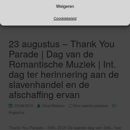
Lees verder
Weigeren
Coockiebeleid
23 augustus – Thank You
Parade | Dag van de
Romantische Muziek | Int.
dag ter herinnering aan de
slavenhandel en de
afschaffing ervan
23/08/2015
Gina Makken
Een reactie plaatsen
Augustus
Thank You Parade – SAIL 2015 De laatste dag van SAIL, hoe