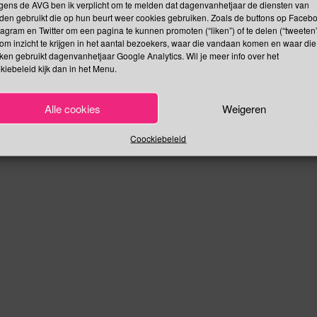
llard het unieke onzinkbare gezonken cruiseschip de RMS Titanic
gens de AVG ben ik verplicht om te melden dat dagenvanhetjaar de diensten van
den gebruikt die op hun beurt weer cookies gebruiken. Zoals de buttons op Faceb
twee delen op zo’n 3.800 meter diepte op 640 kilometer voor de kust
tagram en Twitter om een pagina te kunnen promoten (“liken”) of te delen (“tweeten”
anic liggen ruim vijftienhonderd passagiers en bemanningsleden
om inzicht te krijgen in het aantal bezoekers, waar die vandaan komen en waar die
kken gebruikt dagenvanhetjaar Google Analytics. Wil je meer info over het
kiebeleid kijk dan in het Menu.
Lees verder
Alle cookies
Weigeren
Coockiebeleid