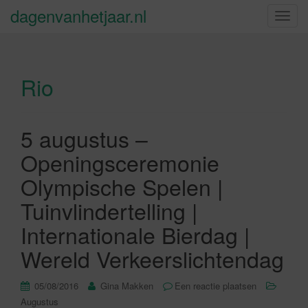
dagenvanhetjaar.nl
S
c
h
a
Rio
k
e
l
n
5 augustus –
a
Openingsceremonie
v
i
Olympische Spelen |
g
Tuinvlindertelling |
a
t
Internationale Bierdag |
i
Wereld Verkeerslichtendag
e
05/08/2016
Gina Makken
Een reactie plaatsen
Augustus