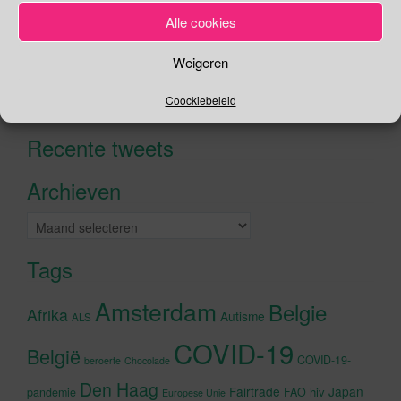
Alle cookies
Zoeken
Weigeren
Zoeken
Coockiebeleid
naar:
Recente tweets
Klik om marketing cookies te
accepteren en deze inhoud in te
Archieven
schakelen
Archieven
Tags
Amsterdam
Belgie
Afrika
Autisme
ALS
COVID-19
België
COVID-19-
beroerte
Chocolade
Den Haag
Fairtrade
Japan
hiv
pandemie
FAO
Europese Unie