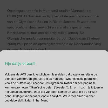
Openingsceremonie in Maracanã-stadion Vannacht om
01.00 (20.00 Braziliaanse tijd) begint de openingsceremonie
van de Olympische Spelen in Rio de Janeiro. Er wordt een
spectaculaire show verwacht waarin alle aspecten van
Braziliaanse cultuur aan de orde zullen komen. De
Olympische gouden springruiter Jeroen Dubbeldam (Sydney
2000) zal tijdens de openingsceremonie de Nederlandse vlag
dragen. Natuurlijk zullen […]
Lees verder
Fijn dat je er bent!
Volgens de AVG ben ik verplicht om te melden dat dagenvanhetjaar de
diensten van derden gebruikt die op hun beurt weer cookies gebruiken.
Zoals de buttons op Facebook, Instagram en Twitter om een pagina te
kunnen promoten (“liken”) of te delen (“tweeten”). En om inzicht te krijgen in
Social Media
het aantal bezoekers, waar die vandaan komen en waar die op klikken
gebruikt dagenvanhetjaar Google Analytics. Wil je meer info over het
cookiebeleid kijk dan in het Menu.
Je kunt me volgen op