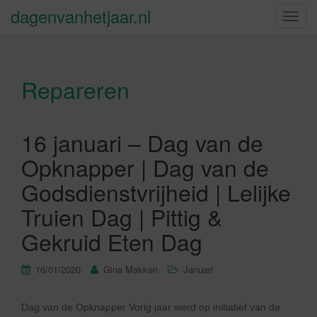
dagenvanhetjaar.nl
S
c
h
a
Repareren
k
e
l
n
16 januari – Dag van de
a
Opknapper | Dag van de
v
i
Godsdienstvrijheid | Lelijke
g
Truien Dag | Pittig &
a
t
Gekruid Eten Dag
i
e
16/01/2020
Gina Makken
Januari
Dag van de Opknapper Vorig jaar werd op initiatief van de