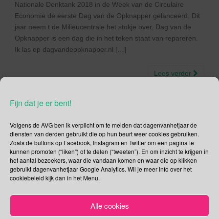
Nationale Denktank 2018 in de Week van de Circulaire
Economie de eerste Dag van de Opknapper gelanceerd. Dit
jaar neem t de Milieucentrale het stokje over. Dag van de
Opknapper is een dag die in het teken staat van repareren.
Ik las op dagvandeopknapper.nl […]
Lees verder
Fijn dat je er bent!
Volgens de AVG ben ik verplicht om te melden dat dagenvanhetjaar de
Social Media
diensten van derden gebruikt die op hun beurt weer cookies gebruiken.
Zoals de buttons op Facebook, Instagram en Twitter om een pagina te
kunnen promoten (“liken”) of te delen (“tweeten”). En om inzicht te krijgen in
Je kunt me volgen op
het aantal bezoekers, waar die vandaan komen en waar die op klikken
gebruikt dagenvanhetjaar Google Analytics. Wil je meer info over het
cookiebeleid kijk dan in het Menu.
Zoeken
Alle cookies