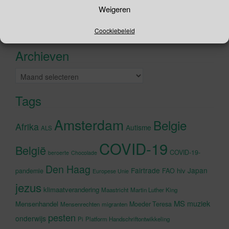
Zoeken
Weigeren
naar:
Recente tweets
Coockiebeleid
Klik om marketing cookies te
accepteren en deze inhoud in te
Archieven
schakelen
Archieven
Tags
Amsterdam
Belgie
Afrika
Autisme
ALS
COVID-19
België
COVID-19-
beroerte
Chocolade
Den Haag
Fairtrade
Japan
hiv
pandemie
FAO
Europese Unie
jezus
klimaatverandering
Maastricht
Martin Luther King
MS
muziek
Mensenhandel
Moeder Teresa
Mensenrechten
migranten
pesten
onderwijs
Pi
Platform Handschriftontwikkeling