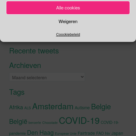
Alle cookies
Zoeken
Weigeren
Zoeken
Coockiebeleid
naar:
Recente tweets
Klik om marketing cookies te
accepteren en deze inhoud in te
Archieven
schakelen
Archieven
Tags
Amsterdam
Belgie
Afrika
Autisme
ALS
COVID-19
België
COVID-19-
beroerte
Chocolade
Den Haag
Fairtrade
Japan
hiv
pandemie
FAO
Europese Unie