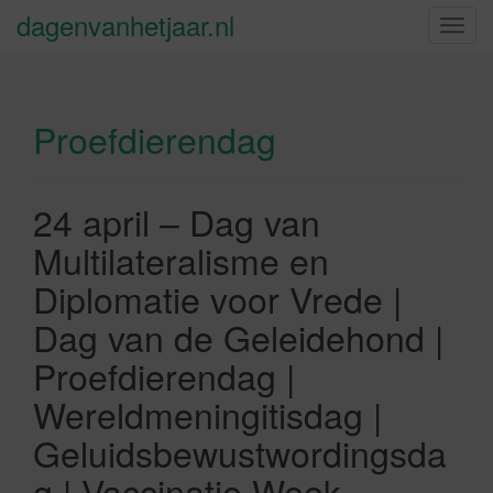
dagenvanhetjaar.nl
S
c
h
a
Proefdierendag
k
e
l
n
24 april – Dag van
a
Multilateralisme en
v
i
Diplomatie voor Vrede |
g
Dag van de Geleidehond |
a
t
Proefdierendag |
i
Wereldmeningitisdag |
e
Geluidsbewustwordingsda
g | Vaccinatie Week