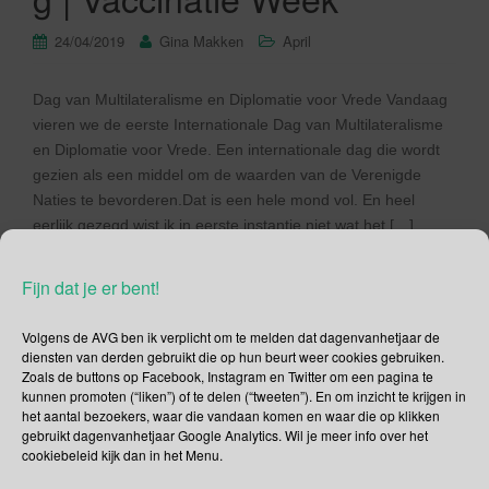
24/04/2019
Gina Makken
April
Dag van Multilateralisme en Diplomatie voor Vrede Vandaag
vieren we de eerste Internationale Dag van Multilateralisme
en Diplomatie voor Vrede. Een internationale dag die wordt
gezien als een middel om de waarden van de Verenigde
Naties te bevorderen.Dat is een hele mond vol. En heel
eerlijk gezegd wist ik in eerste instantie niet wat het […]
Lees verder
Fijn dat je er bent!
Volgens de AVG ben ik verplicht om te melden dat dagenvanhetjaar de
diensten van derden gebruikt die op hun beurt weer cookies gebruiken.
Zoals de buttons op Facebook, Instagram en Twitter om een pagina te
kunnen promoten (“liken”) of te delen (“tweeten”). En om inzicht te krijgen in
Social Media
het aantal bezoekers, waar die vandaan komen en waar die op klikken
gebruikt dagenvanhetjaar Google Analytics. Wil je meer info over het
cookiebeleid kijk dan in het Menu.
Je kunt me volgen op