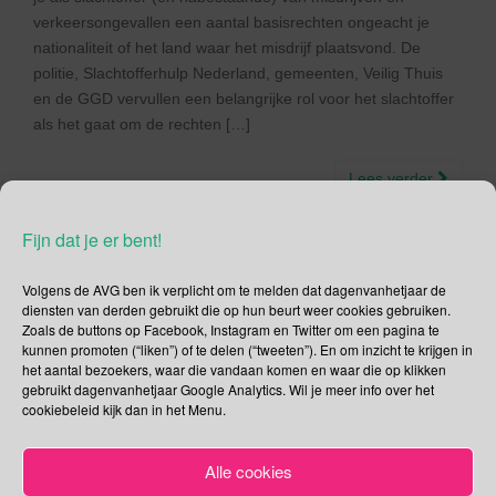
verkeersongevallen een aantal basisrechten ongeacht je
nationaliteit of het land waar het misdrijf plaatsvond. De
politie, Slachtofferhulp Nederland, gemeenten, Veilig Thuis
en de GGD vervullen een belangrijke rol voor het slachtoffer
als het gaat om de rechten […]
Lees verder
Fijn dat je er bent!
Volgens de AVG ben ik verplicht om te melden dat dagenvanhetjaar de
diensten van derden gebruikt die op hun beurt weer cookies gebruiken.
Social Media
Zoals de buttons op Facebook, Instagram en Twitter om een pagina te
kunnen promoten (“liken”) of te delen (“tweeten”). En om inzicht te krijgen in
Je kunt me volgen op
het aantal bezoekers, waar die vandaan komen en waar die op klikken
gebruikt dagenvanhetjaar Google Analytics. Wil je meer info over het
cookiebeleid kijk dan in het Menu.
Zoeken
Alle cookies