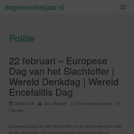
dagenvanhetjaar.nl
S
c
h
a
Politie
k
e
l
n
22 februari – Europese
a
Dag van het Slachtoffer |
v
i
Wereld Denkdag | Wereld
g
Encefalitis Dag
a
t
22/02/2019
Gina Makken
Een reactie plaatsen
i
Februari
e
Europese Dag van het Slachtoffer In de Europese Unie heb
je als slachtoffer (en nabestaande) van misdrijven en