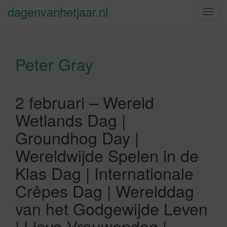
dagenvanhetjaar.nl
S
c
h
a
Peter Gray
k
e
l
n
2 februari – Wereld
a
Wetlands Dag |
v
i
Groundhog Day |
g
Wereldwijde Spelen in de
a
t
Klas Dag | Internationale
i
Crêpes Dag | Werelddag
e
van het Godgewijde Leven
| Lieve Vrouwendag |