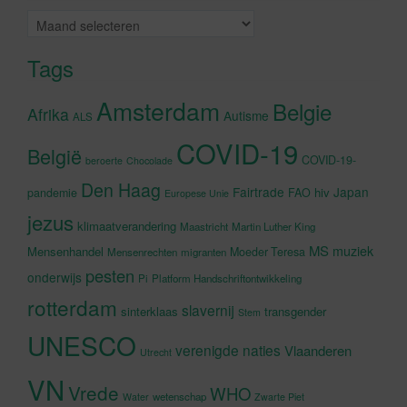
Archieven
Tags
Amsterdam
Belgie
Afrika
Autisme
ALS
COVID-19
België
COVID-19-
beroerte
Chocolade
Den Haag
Fairtrade
Japan
hiv
pandemie
FAO
Europese Unie
jezus
klimaatverandering
Maastricht
Martin Luther King
MS
muziek
Mensenhandel
Moeder Teresa
Mensenrechten
migranten
pesten
onderwijs
Pi
Platform Handschriftontwikkeling
rotterdam
slavernij
sinterklaas
transgender
Stem
UNESCO
verenigde naties
Vlaanderen
Utrecht
VN
Vrede
WHO
wetenschap
Water
Zwarte Piet