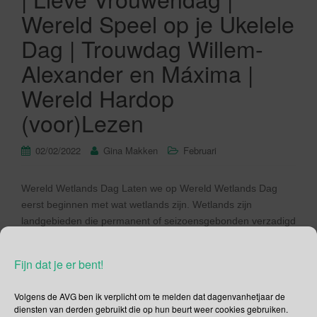
Wereld Speel op je Ukelele
Dag | Trouwdag Willem-
Alexander en Máxima |
Wereld Hardop
(voor)Lezen
02/02/2022
Gina Makken
Februari
Wereld Wetlands Dag Laten we op Wereld Wetlands Dag
eerst beginnen met wat wetlands zijn. Wetlands zijn
landgebieden die permanent of seizoensgebonden verzadigd
zijn of onder water staan. Binnenlandse wetlands zijn
moerassen, vijvers, meren, vennen, rivieren, uiterwaarden
Fijn dat je er bent!
en moerassen. Kust wetlands omvatten zoutwater
moerassen, estuaria, mangroven, lagunes en zelfs
Volgens de AVG ben ik verplicht om te melden dat dagenvanhetjaar de
koraalriffen. Visvijvers, rijstvelden en zoutpannen zijn […]
diensten van derden gebruikt die op hun beurt weer cookies gebruiken.