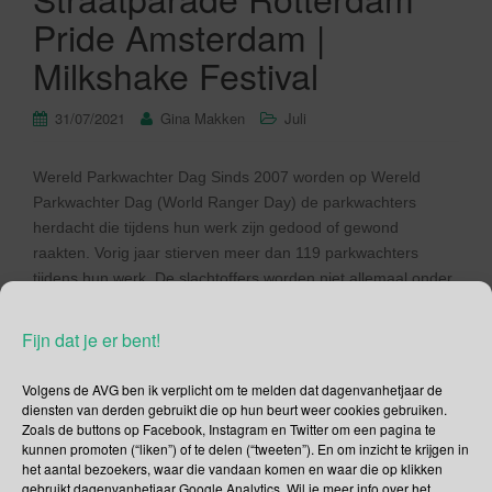
Pride Amsterdam |
Milkshake Festival
31/07/2021
Gina Makken
Juli
Wereld Parkwachter Dag Sinds 2007 worden op Wereld
Parkwachter Dag (World Ranger Day) de parkwachters
herdacht die tijdens hun werk zijn gedood of gewond
raakten. Vorig jaar stierven meer dan 119 parkwachters
tijdens hun werk. De slachtoffers worden niet allemaal onder
de voet gelopen door olifanten. Ze raken gewond of worden
gedood tijdens bijvoorbeeld brandbestrijding, […]
Fijn dat je er bent!
Lees verder
Volgens de AVG ben ik verplicht om te melden dat dagenvanhetjaar de
diensten van derden gebruikt die op hun beurt weer cookies gebruiken.
Zoals de buttons op Facebook, Instagram en Twitter om een pagina te
kunnen promoten (“liken”) of te delen (“tweeten”). En om inzicht te krijgen in
het aantal bezoekers, waar die vandaan komen en waar die op klikken
gebruikt dagenvanhetjaar Google Analytics. Wil je meer info over het