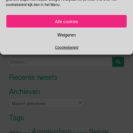
cookiebeleid kijk dan in het Menu.
Social Media
Je kunt me volgen op
Alle cookies
Weigeren
Zoeken
Coockiebeleid
Zoeken
naar:
Recente tweets
Klik om marketing cookies te
accepteren en deze inhoud in te
Archieven
schakelen
Archieven
Tags
Amsterdam
Belgie
Afrika
Autisme