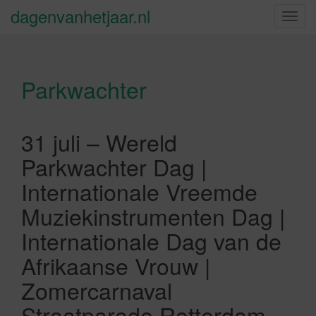
dagenvanhetjaar.nl
S
c
h
a
Parkwachter
k
e
l
n
31 juli – Wereld
a
Parkwachter Dag |
v
i
Internationale Vreemde
g
Muziekinstrumenten Dag |
a
t
Internationale Dag van de
i
Afrikaanse Vrouw |
e
Zomercarnaval
Straatparade Rotterdam