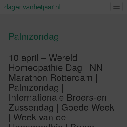
dagenvanhetjaar.nl
S
c
h
a
Palmzondag
k
e
l
n
10 april – Wereld
a
Homeopathie Dag | NN
v
i
Marathon Rotterdam |
g
Palmzondag |
a
t
Internationale Broers-en
i
Zussendag | Goede Week
e
| Week van de
Homeopathie | Brugs