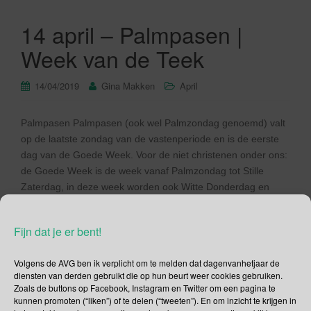
14 april – Palmpasen |
Week van de Teek
14/04/2019
Gina Makken
April
Palmpasen Palmpasen (ook wel Palmzondag genoemd) valt
op de laatste zondag van de vastenperiode en is de eerste
dag van de Goede Week. Voor de niet christenen onder ons:
de Goede Week is de week vanaf Palmzondag tot Stille
Zaterdag, in deze week worden ook Witte Donderdag en
Goede Vrijdag gevierd. Palmpasen is ook de […]
Fijn dat je er bent!
Lees verder
Volgens de AVG ben ik verplicht om te melden dat dagenvanhetjaar de
diensten van derden gebruikt die op hun beurt weer cookies gebruiken.
Zoals de buttons op Facebook, Instagram en Twitter om een pagina te
kunnen promoten (“liken”) of te delen (“tweeten”). En om inzicht te krijgen in