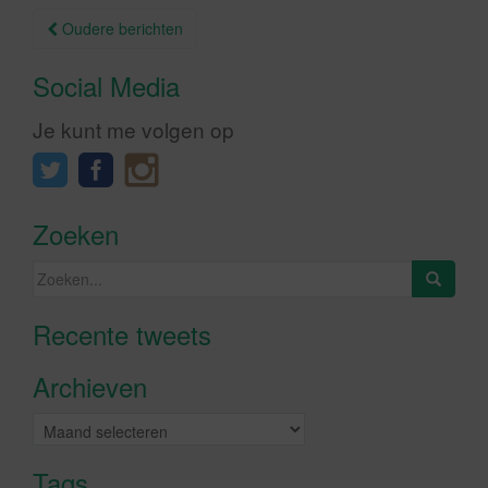
Berichtnavigatie
Oudere berichten
Social Media
Je kunt me volgen op
Zoeken
Zoeken
naar:
Recente tweets
Klik om marketing cookies te
accepteren en deze inhoud in te
Archieven
schakelen
Archieven
Tags