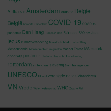
Amsterdam
Belgie
Afrika
Autisme
ALS
COVID-19
België
COVID-19-
beroerte
Chocolade
Den Haag
Fairtrade
Japan
hiv
pandemie
FAO
Europese Unie
jezus
klimaatverandering
Maastricht
Martin Luther King
MS
muziek
Mensenhandel
Moeder Teresa
Mensenrechten
migranten
pesten
onderwijs
Pi
Platform Handschriftontwikkeling
rotterdam
slavernij
sinterklaas
transgender
Stem
UNESCO
verenigde naties
Vlaanderen
Utrecht
VN
Vrede
WHO
wetenschap
Water
Zwarte Piet