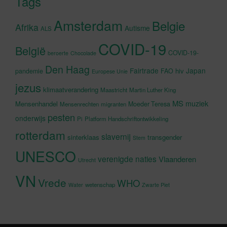
Tags
Amsterdam
Belgie
Afrika
Autisme
ALS
COVID-19
België
COVID-19-
beroerte
Chocolade
Den Haag
Fairtrade
Japan
hiv
pandemie
FAO
Europese Unie
jezus
klimaatverandering
Maastricht
Martin Luther King
MS
muziek
Mensenhandel
Moeder Teresa
Mensenrechten
migranten
pesten
onderwijs
Pi
Platform Handschriftontwikkeling
rotterdam
slavernij
sinterklaas
transgender
Stem
UNESCO
verenigde naties
Vlaanderen
Utrecht
VN
Vrede
WHO
wetenschap
Water
Zwarte Piet