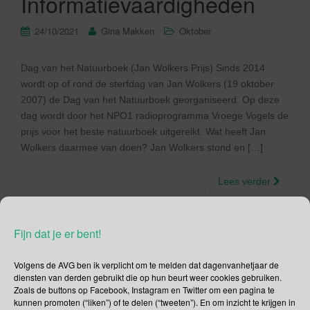
Informatievaardigheden
24/10/2021
Gina Makken
Oktober
Dag van het Natuurboek (Jan Wolkers Prijs) Sinds 2014
wordt op of rond de sterfdag van Jan Wolkers (19 oktober
2007) de Dag van het Natuurboek georganiseerd. Op deze
dag wordt door het NPO1 radioprogramma Vroege Vogels de
prijs voor het beste natuurboek uitgereikt. Wat heeft Jan
Wolkers daarmee van doen? Jan Wolkers stond en […]
Lees verder
Fijn dat je er bent!
Volgens de AVG ben ik verplicht om te melden dat dagenvanhetjaar de
11 november – Elfde van
diensten van derden gebruikt die op hun beurt weer cookies gebruiken.
de Elfde | Sint Maarten |
Zoals de buttons op Facebook, Instagram en Twitter om een pagina te
kunnen promoten (“liken”) of te delen (“tweeten”). En om inzicht te krijgen in