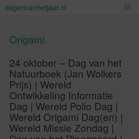
dagenvanhetjaar.nl
S
c
h
a
Origami
k
e
l
n
24 oktober – Dag van het
a
Natuurboek (Jan Wolkers
v
i
Prijs) | Wereld
g
Ontwikkeling Informatie
a
t
Dag | Wereld Polio Dag |
i
Wereld Origami Dag(en) |
e
Wereld Missie Zondag |
Dag van het Ploegpaard |